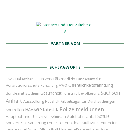
PARTNER VON
SCHLAGWORTE
Universitätsmedizin
Landesamt für
HWG
Hallescher FC
Öffentlichkeitsfahndung
Verbraucherschutz
Forschung
AWO
Sachsen-
Gesundheit
Bundesrat
Führung
Studium
Bevölkerung
Anhalt
Ausstellung
Haushalt
Arbeitsagentur
Durchsuchungen
Polizeimeldungen
Statistik
HAVAG
Kontrollen
Schule
Hauptbahnhof
Autobahn
Unfall
Universitätsklinikum
Konzert
Roter Ochse
Ministerium für
Kita
Sanierung
Ferien
Müll
Inneres und Sport (MI)
Fußball
Elisabeth-Krankenhaus
Burg