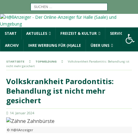
Werkzeugleiste öffnen
START
AKTUELLES
FREIZEIT & KULTUR
SERVICE
ARCHIV
IHRE WERBUNG FÜR (H)ALLE
ÜBER UNS
STARTSEITE
TOPMELDUNG
Volkskrankheit Parodontitis: Behandlung ist
nicht mehr gesichert
Volkskrankheit Parodontitis:
Behandlung ist nicht mehr
gesichert
14. Januar 2024
© H@llAnzeiger