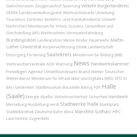
Verkehr
Burgenlandkreis
Zeugenaufruf
Sperrung
Giebichenstein
Umleitung
DEKRA
Landesverwaltungsamt
Weihnachtsmarkt
Tourismus
Zentraler Verkehrs- und Autobahndienst
Umwelt
Nachrichten
Ministerium für Arbeit, Soziales, Gesundheit und
Weihnachten
Gleichstellung (MS)
Vermisstenfahndung
Bundespolizei
Martin-
Kinder
Feuerwehr
Landespolizei
Messe
Luther-Universität
Körperverletzung
Streik
Landwirtschaft
Saalekreis
Entsorgung
Förderung
Ministerium für Bildung (MB)
News
Handwerkskammer
Verbraucherzentrale
AOK
Warnung
Freiwilligen-Agentur
Brand
Wetter
Deutscher
Umweltbundesamt
Wetterdienst
Ministerium für Infrastruktur und Digitales (MID)
SPD
IG
Halle
Stadtmuseum
Baustelle
BAU
Gedenken
Betrug
FDP
(Saale)
Handwerk
Abellio
Sicherheit
Energie
Verkehrssicherheit
Stadtwerke Halle
Merseburg
Ausbildung
Marktplatz
verdi
Mansfeld-Südharz
HFC
Stadtbibliothek
Deutsche Bahn
Klima
Laternenfest
Zugverkehr