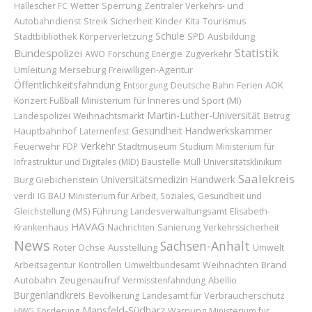
Wetter
Sperrung
Hallescher FC
Zentraler Verkehrs- und
Sicherheit
Kinder
Autobahndienst
Streik
Kita
Tourismus
Schule
Ausbildung
Stadtbibliothek
Körperverletzung
SPD
Statistik
Bundespolizei
AWO
Forschung
Energie
Zugverkehr
Umleitung
Merseburg
Freiwilligen-Agentur
Öffentlichkeitsfahndung
AOK
Entsorgung
Deutsche Bahn
Ferien
Konzert
Ministerium für Inneres und Sport (MI)
Fußball
Martin-Luther-Universität
Landespolizei
Weihnachtsmarkt
Betrug
Gesundheit
Handwerkskammer
Hauptbahnhof
Laternenfest
Verkehr
Feuerwehr
Stadtmuseum
FDP
Studium
Ministerium für
Baustelle
Infrastruktur und Digitales (MID)
Müll
Universitätsklinikum
Saalekreis
Universitätsmedizin
Handwerk
Burg Giebichenstein
verdi
IG BAU
Ministerium für Arbeit, Soziales, Gesundheit und
Führung
Gleichstellung (MS)
Landesverwaltungsamt
Elisabeth-
HAVAG
Krankenhaus
Nachrichten
Sanierung
Verkehrssicherheit
News
Sachsen-Anhalt
Roter Ochse
Ausstellung
Umwelt
Weihnachten
Brand
Arbeitsagentur
Kontrollen
Umweltbundesamt
Autobahn
Zeugenaufruf
Abellio
Vermisstenfahndung
Burgenlandkreis
Landesamt für Verbraucherschutz
Bevölkerung
Mansfeld-Südharz
HWG
Förderung
Warnung
Ministerium für