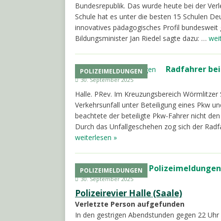
Bundesrepublik. Das wurde heute bei der Verl
Schule hat es unter die besten 15 Schulen D
innovatives pädagogisches Profil bundesweit 
Bildungsminister Jan Riedel sagte dazu: …
wei
Radfahrer bei
POLIZEIMELDUNGEN
30. September 2025
Halle. PRev. Im Kreuzungsbereich Wörmlitzer 
Verkehrsunfall unter Beteiligung eines Pkw un
beachtete der beteiligte Pkw-Fahrer nicht den
Durch das Unfallgeschehen zog sich der Radf
weiterlesen »
Polizeimeldungen 
POLIZEIMELDUNGEN
30. September 2025
Polizeirevier Halle (Saale)
Verletzte Person aufgefunden
In den gestrigen Abendstunden gegen 22 Uhr 