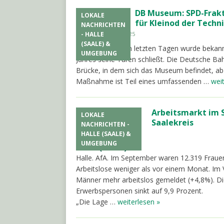
DB Museum: SPD-Frakt
LOKALE
für Kleinod der Techn
NACHRICHTEN
- HALLE
30. September 2025
(SAALE) &
Halle/SPD. In den letzten Tagen wurde bekan
UMGEBUNG
Jahres seine Türen schließt. Die Deutsche Ba
Brücke, in dem sich das Museum befindet, ab
Maßnahme ist Teil eines umfassenden …
wei
Arbeitsmarkt im S
LOKALE
Saalekreis
NACHRICHTEN -
HALLE (SAALE) &
30. September 2025
UMGEBUNG
Halle (Saale)
Halle. AfA. Im September waren 12.319 Frauen
Arbeitslose weniger als vor einem Monat. Im
Männer mehr arbeitslos gemeldet (+4,8%). Die
Erwerbspersonen sinkt auf 9,9 Prozent.
„Die Lage …
weiterlesen »