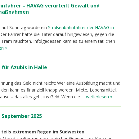
hnfahrer – HAVAG verurteilt Gewalt und
tsmaßnahmen
 auf Sonntag wurde ein
Straßenbahnfahrer der HAVAG in
 Der Fahrer hatte die Täter darauf hingewiesen, gegen die
r Tram rauchten. Infolgedessen kam es zu einem tätlichen
en »
für Azubis in Halle
hnung das Geld nicht reicht: Wer eine Ausbildung macht und
 den kann es finanziell knapp werden. Miete, Lebensmittel,
use – das alles geht ins Geld. Wenn die …
weiterlesen »
 September 2025
d teils extremem Regen im Südwesten
 Monat großer meteorologischer Gegensätze: Kurz vor