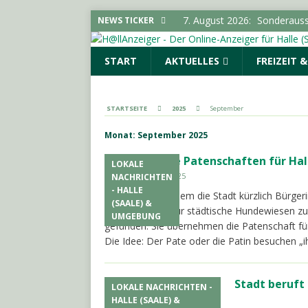
7. August 2026:
Sonderauss
NEWS TICKER
Vorgeschichte erreicht Bes
START
AKTUELLES
FREIZEIT 
(SAALE) & UMGEBUNG
7. August 2026:
Gelungener
LOKALE NACHRICHTEN - H
STARTSEITE
2025
September
7. August 2026:
644 Euro p
Monat:
September 2025
SACHSEN-ANHALT INFO
Erste Patenschaften für H
LOKALE
7. August 2026:
Polizeimel
30. September 2025
NACHRICHTEN
7. August 2026:
Pkw-Kontro
- HALLE
Halle. PSt. Nachdem die Stadt kürzlich Bürge
(SAALE) &
POLIZEIMELDUNGEN
Patenschaften für städtische Hundewiesen zu
UMGEBUNG
gefunden. Sie übernehmen die Patenschaft für
Die Idee: Der Pate oder die Patin besuchen 
Stadt beruft
LOKALE NACHRICHTEN -
30. September 2025
HALLE (SAALE) &