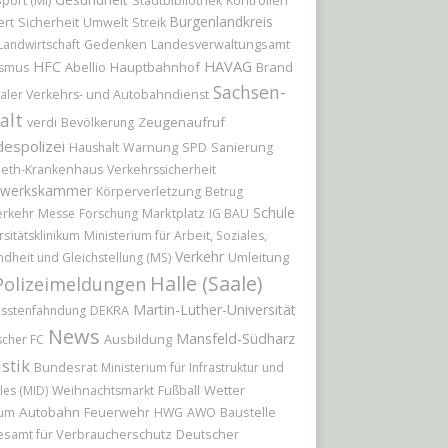
port (MI)
Stadtbibliothek
Kontrollen
Burgenlandkreis
ert
Sicherheit
Umwelt
Streik
Landwirtschaft
Gedenken
Landesverwaltungsamt
HAVAG
HFC
Abellio
Hauptbahnhof
Brand
ismus
Sachsen-
aler Verkehrs- und Autobahndienst
alt
Zeugenaufruf
verdi
Bevölkerung
espolizei
Haushalt
Warnung
SPD
Sanierung
beth-Krankenhaus
Verkehrssicherheit
werkskammer
Körperverletzung
Betrug
Schule
Marktplatz
erkehr
Messe
Forschung
IG BAU
rsitätsklinikum
Ministerium für Arbeit, Soziales,
Verkehr
Umleitung
dheit und Gleichstellung (MS)
Halle (Saale)
Polizeimeldungen
Martin-Luther-Universität
sstenfahndung
DEKRA
News
Mansfeld-Südharz
Ausbildung
scher FC
istik
Bundesrat
Ministerium für Infrastruktur und
Wetter
les (MID)
Weihnachtsmarkt
Fußball
Autobahn
Feuerwehr
Baustelle
ium
HWG
AWO
samt für Verbraucherschutz
Deutscher