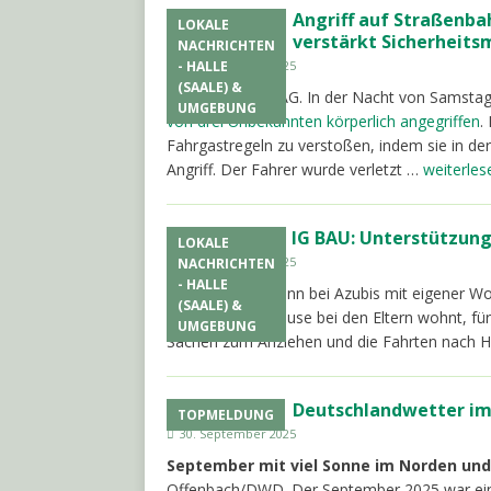
Angriff auf Straßenba
LOKALE
verstärkt Sicherhei
NACHRICHTEN
- HALLE
30. September 2025
(SAALE) &
Halle. SWH/HAVAG. In der Nacht von Samstag
UMGEBUNG
von drei Unbekannten körperlich angegriffen
.
Fahrgastregeln zu verstoßen, indem sie in de
Angriff. Der Fahrer wurde verletzt …
weiterles
IG BAU: Unterstützung 
LOKALE
30. September 2025
NACHRICHTEN
- HALLE
Halle. IGBAU. Wenn bei Azubis mit eigener Wo
(SAALE) &
nicht mehr zu Hause bei den Eltern wohnt, für
UMGEBUNG
Sachen zum Anziehen und die Fahrten nach Ha
Deutschlandwetter im
TOPMELDUNG
30. September 2025
September mit viel Sonne im Norden un
Offenbach/DWD. Der September 2025 war ein