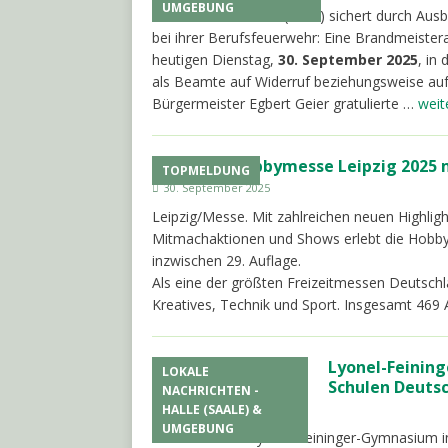
UMGEBUNG
Halle. PSt. Die Stadt (Halle) sichert durch 
bei ihrer Berufsfeuerwehr: Eine Brandmeist
heutigen Dienstag,
30. September 2025
, in
als Beamte auf Widerruf beziehungsweise auf
Bürgermeister Egbert Geier gratulierte …
weit
Hobbymesse Leipzig 2025 
TOPMELDUNG
30. September 2025
Leipzig/Messe. Mit zahlreichen neuen Highligh
Mitmachaktionen und Shows erlebt die Hob
inzwischen 29. Auflage.
Als eine der größten Freizeitmessen Deutschl
Kreatives, Technik und Sport. Insgesamt 469 
Lyonel-Feinin
LOKALE
Schulen Deuts
NACHRICHTEN -
HALLE (SAALE) &
30. September 2025
UMGEBUNG
Halle/MB. Das Lyonel-Feininger-Gymnasium in