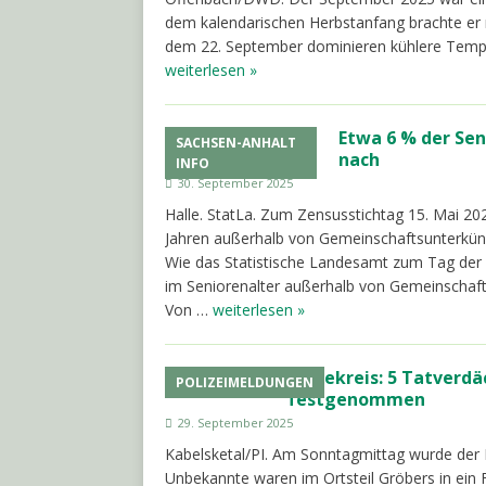
dem kalendarischen Herbstanfang brachte er n
dem 22. September dominieren kühlere Temp
weiterlesen »
Etwa 6 % der Sen
SACHSEN-ANHALT
nach
INFO
30. September 2025
Halle. StatLa. Zum Zensusstichtag 15. Mai 2
Jahren außerhalb von Gemeinschaftsunterkünf
Wie das Statistische Landesamt zum Tag der ä
im Seniorenalter außerhalb von Gemeinschaft
Von …
weiterlesen »
Saalekreis: 5 Tatverd
POLIZEIMELDUNGEN
festgenommen
29. September 2025
Kabelsketal/PI. Am Sonntagmittag wurde der
Unbekannte waren im Ortsteil Gröbers in ein