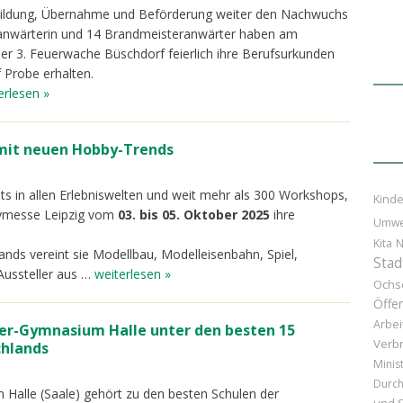
Ausbildung, Übernahme und Beförderung weiter den Nachwuchs
eranwärterin und 14 Brandmeisteranwärter haben am
 der 3. Feuerwache Büschdorf feierlich ihre Berufsurkunden
 Probe erhalten.
erlesen »
mit neuen Hobby-Trends
ts in allen Erlebniswelten und weit mehr als 300 Workshops,
Kinde
bymesse Leipzig vom
03. bis 05. Oktober 2025
ihre
Umwe
Kita
N
ands vereint sie Modellbau, Modelleisenbahn, Spiel,
Stad
Aussteller aus …
weiterlesen »
Ochs
Öffen
Arbei
ger-Gymnasium Halle unter den besten 15
Verb
chlands
Minis
Durc
 Halle (Saale) gehört zu den besten Schulen der