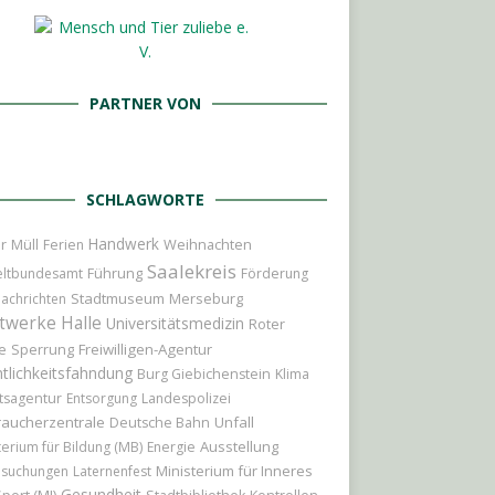
PARTNER VON
SCHLAGWORTE
Handwerk
r
Weihnachten
Müll
Ferien
Saalekreis
Führung
ltbundesamt
Förderung
Stadtmuseum
Merseburg
achrichten
twerke Halle
Universitätsmedizin
Roter
e
Sperrung
Freiwilligen-Agentur
tlichkeitsfahndung
Burg Giebichenstein
Klima
tsagentur
Entsorgung
Landespolizei
raucherzentrale
Unfall
Deutsche Bahn
Ausstellung
terium für Bildung (MB)
Energie
Ministerium für Inneres
hsuchungen
Laternenfest
Gesundheit