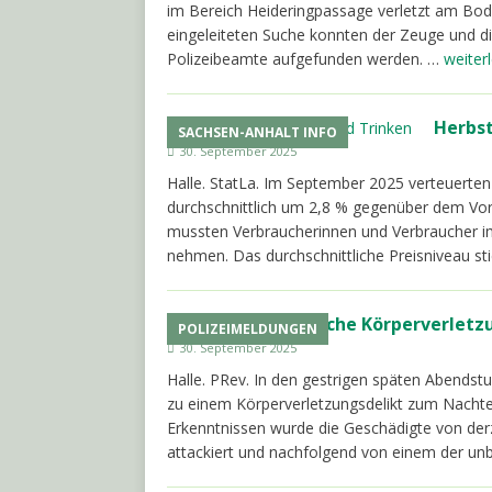
im Bereich Heideringpassage verletzt am Bod
eingeleiteten Suche konnten der Zeuge und d
Polizeibeamte aufgefunden werden. …
weiter
Herbst
SACHSEN-ANHALT INFO
30. September 2025
Halle. StatLa. Im September 2025 verteuerten
durchschnittlich um 2,8 % gegenüber dem Vorj
mussten Verbraucherinnen und Verbraucher im
nehmen. Das durchschnittliche Preisniveau st
Gefährliche Körperverletz
POLIZEIMELDUNGEN
30. September 2025
Halle. PRev. In den gestrigen späten Abends
zu einem Körperverletzungsdelikt zum Nachteil
Erkenntnissen wurde die Geschädigte von derz
attackiert und nachfolgend von einem der un