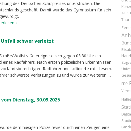
und S
eihung des Deutschen Schulpreises unterstrichen. Die
Konz
eutschlands geschafft. Damit wurde das Gymnasium für sein
AOK
gewürdigt.
Tour
terlesen »
Zentr
Anh
 Unfall schwer verletzt
Bund
Elisa
Straße/Wolfstraße ereignete sich gegen 03.30 Uhr ein
Hand
d eines Radfahrers. Nach ersten polizeilichen Erkenntnissen
Zugv
 vorfahrtsberechtigten Radfahrer und kollidierte mit diesem.
Unive
ahrer schwerste Verletzungen zu und wurde zur weiteren …
Gesun
FDP
Vermi
vom Dienstag, 30.09.2025
Halle
Stat
Digita
Stud
Lande
wurde dem hiesigen Polizeirevier durch einen Zeugen eine