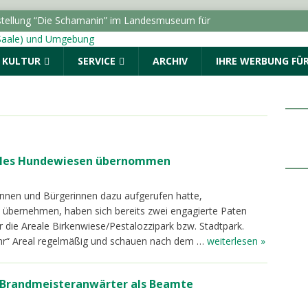
tellung “Die Schamanin” im Landesmuseum für
uchermarke von 50.000
LOKALE NACHRICHTEN - HALLE
& KULTUR
SERVICE
ARCHIV
IHRE WERBUNG FÜR
 Auftakt: „Im Sommer nach 8“ begeistert den Marktplatz
ALLE (SAALE) & UMGEBUNG
ro Monat erhielten BAföG-Geförderte im Jahr 2025
alles Hundewiesen übernommen
dungen vom Freitag, 07.08.2026
POLIZEIMELDUNGEN
lle führt zu Durchsuchung und Festnahmen
rinnen und Bürgerinnen dazu aufgerufen hatte,
 übernehmen, haben sich bereits zwei engagierte Paten
 die Areale Birkenwiese/Pestalozzipark bzw. Stadtpark.
„ihr“ Areal regelmäßig und schauen nach dem …
weiterlesen »
 Brandmeisteranwärter als Beamte