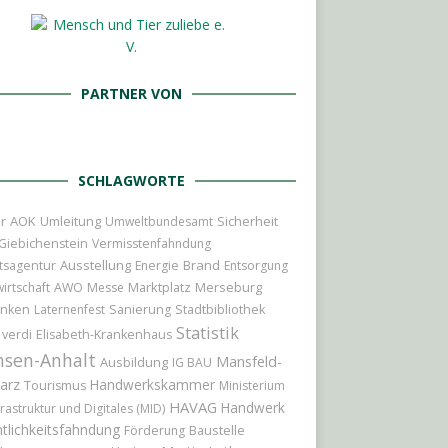
PARTNER VON
SCHLAGWORTE
r
AOK
Umleitung
Sicherheit
Umweltbundesamt
Giebichenstein
Vermisstenfahndung
Ausstellung
Brand
tsagentur
Energie
Entsorgung
Marktplatz
Merseburg
irtschaft
AWO
Messe
nken
Laternenfest
Sanierung
Stadtbibliothek
Statistik
verdi
Elisabeth-Krankenhaus
hsen-Anhalt
Mansfeld-
Ausbildung
IG BAU
arz
Handwerkskammer
Tourismus
Ministerium
HAVAG
Handwerk
frastruktur und Digitales (MID)
tlichkeitsfahndung
Baustelle
Förderung