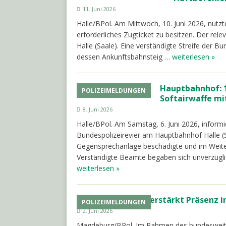
11. Juni 2026
Halle/BPol. Am Mittwoch, 10. Juni 2026, nutzt
erforderliches Zugticket zu besitzen. Der rele
Halle (Saale). Eine verständigte Streife der 
dessen Ankunftsbahnsteig …
weiterlesen »
Hauptbahnhof: 1
POLIZEIMELDUNGEN
Softairwaffe mit
8. Juni 2026
Halle/BPol. Am Samstag, 6. Juni 2026, inform
Bundespolizeirevier am Hauptbahnhof Halle (S
Gegensprechanlage beschädigte und im Weitere
Verständigte Beamte begaben sich unverzügli
weiterlesen »
Bundespolizei verstärkt Präsenz i
POLIZEIMELDUNGEN
2. Juni 2026
Magdeburg/BPol. Im Rahmen des bundesweit 