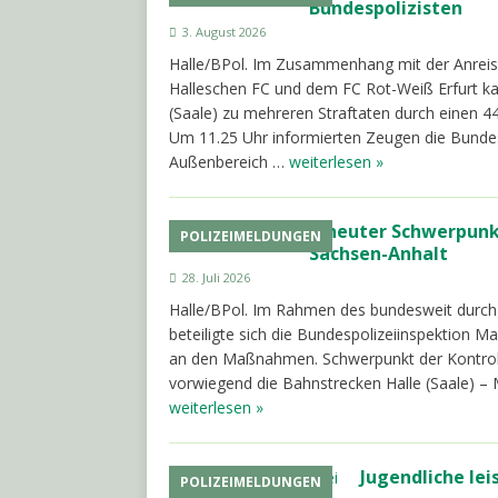
Bundespolizisten
3. August 2026
Halle/BPol. Im Zusammenhang mit der Anreise
Halleschen FC und dem FC Rot-Weiß Erfurt k
(Saale) zu mehreren Straftaten durch einen 4
Um 11.25 Uhr informierten Zeugen die Bundes
Außenbereich …
weiterlesen »
Erneuter Schwerpunkt
POLIZEIMELDUNGEN
Sachsen-Anhalt
28. Juli 2026
Halle/BPol. Im Rahmen des bundesweit durchg
beteiligte sich die Bundespolizeiinspektion M
an den Maßnahmen. Schwerpunkt der Kontroll
vorwiegend die Bahnstrecken Halle (Saale) –
weiterlesen »
Jugendliche le
POLIZEIMELDUNGEN