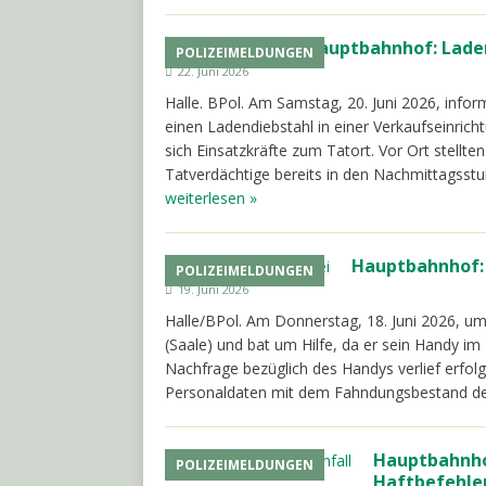
Hauptbahnhof: Laden
POLIZEIMELDUNGEN
22. Juni 2026
Halle. BPol. Am Samstag, 20. Juni 2026, infor
einen Ladendiebstahl in einer Verkaufseinri
sich Einsatzkräfte zum Tatort. Vor Ort stellte
Tatverdächtige bereits in den Nachmittagss
weiterlesen »
Hauptbahnhof:
POLIZEIMELDUNGEN
19. Juni 2026
Halle/BPol. Am Donnerstag, 18. Juni 2026, um
(Saale) und bat um Hilfe, da er sein Handy i
Nachfrage bezüglich des Handys verlief erfol
Personaldaten mit dem Fahndungsbestand d
Hauptbahnhof
POLIZEIMELDUNGEN
Haftbefehle