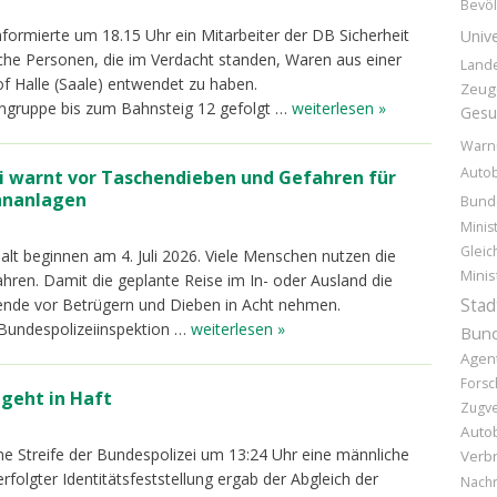
Bevöl
nformierte um 18.15 Uhr ein Mitarbeiter der DB Sicherheit
Unive
liche Personen, die im Verdacht standen, Waren aus einer
Lande
f Halle (Saale) entwendet zu haben.
Zeug
engruppe bis zum Bahnsteig 12 gefolgt …
weiterlesen »
Gesu
Warn
Auto
i warnt vor Taschendieben und Gefahren für
hnanlagen
Bund
Minis
Gleic
lt beginnen am 4. Juli 2026. Viele Menschen nutzen die
Minis
ahren. Damit die geplante Reise im In- oder Ausland die
sende vor Betrügern und Dieben in Acht nehmen.
Stad
Bundespolizeiinspektion …
weiterlesen »
Bund
Agen
Forsc
 geht in Haft
Zugv
Auto
ine Streife der Bundespolizei um 13:24 Uhr eine männliche
Verb
folgter Identitätsfeststellung ergab der Abgleich der
Nachr