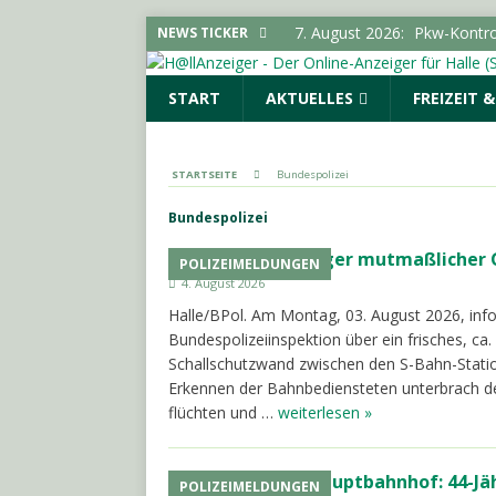
7. August 2026:
Pkw-Kontro
NEWS TICKER
POLIZEIMELDUNGEN
START
AKTUELLES
FREIZEIT 
7. August 2026:
Sonderauss
Vorgeschichte erreicht Bes
(SAALE) & UMGEBUNG
STARTSEITE
Bundespolizei
7. August 2026:
Gelungener
Bundespolizei
LOKALE NACHRICHTEN - H
45-Jähriger mutmaßlicher G
POLIZEIMELDUNGEN
7. August 2026:
644 Euro p
4. August 2026
SACHSEN-ANHALT INFO
Halle/BPol. Am Montag, 03. August 2026, info
7. August 2026:
SPD und Fre
Bundespolizeiinspektion über ein frisches, ca.
Schallschutzwand zwischen den S-Bahn-Statio
keine Förderhindernisse erf
Erkennen der Bahnbediensteten unterbrach de
UMGEBUNG
flüchten und …
weiterlesen »
Hauptbahnhof: 44-Jäh
POLIZEIMELDUNGEN