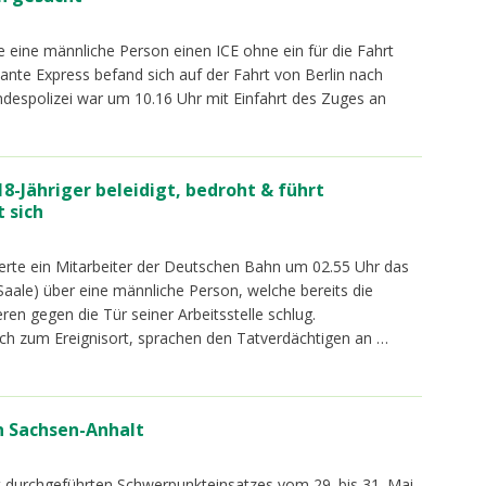
e eine männliche Person einen ICE ohne ein für die Fahrt
vante Express befand sich auf der Fahrt von Berlin nach
Bundespolizei war um 10.16 Uhr mit Einfahrt des Zuges an
8-Jähriger beleidigt, bedroht & führt
 sich
ierte ein Mitarbeiter der Deutschen Bahn um 02.55 Uhr das
aale) über eine männliche Person, welche bereits die
n gegen die Tür seiner Arbeitsstelle schlug.
ch zum Ereignisort, sprachen den Tatverdächtigen an …
n Sachsen-Anhalt
durchgeführten Schwerpunkteinsatzes vom 29. bis 31. Mai