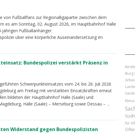
 von Fußballfans zur Regionalligapartie zwischen dem
am es am Sonntag, 02. August 2026, im Hauptbahnhof Halle
4-jährigen Fußballanhänger.
polizei über eine körperliche Auseinandersetzung im
einsatz: Bundespolizei verstärkt Präsenz in
Kinde
Burg 
Arbei
eführten Schwerpunkteinsatzes vom 24. bis 26. Juli 2026
Landw
agdeburg am Freitag mit verstärkten Einsatzkräften erneut
Gede
en bildeten der Hauptbahnhof Halle (Saale) und
Klima
 Magdeburg, Halle (Saale) – Merseburg sowie Dessau – …
Sac
Südh
für In
isten Widerstand gegen Bundespolizisten
Öffen