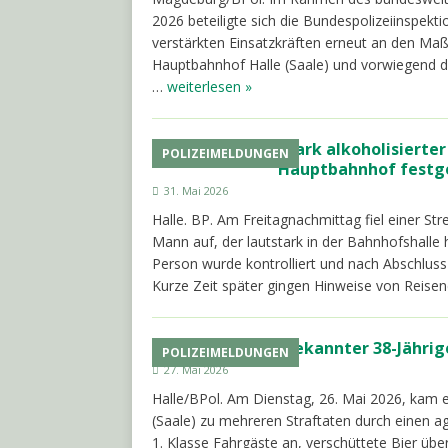
2026 beteiligte sich die Bundespolizeiinspe
verstärkten Einsatzkräften erneut an den Ma
Hauptbahnhof Halle (Saale) und vorwiegend di
…
weiterlesen »
Stark alkoholisiert
POLIZEIMELDUNGEN
Hauptbahnhof fest
31. Mai 2026
Halle. BP. Am Freitagnachmittag fiel einer St
Mann auf, der lautstark in der Bahnhofshalle 
Person wurde kontrolliert und nach Abschlus
Kurze Zeit später gingen Hinweise von Reis
Polizeibekannter 38-Jährig
POLIZEIMELDUNGEN
27. Mai 2026
Halle/BPol. Am Dienstag, 26. Mai 2026, kam es
(Saale) zu mehreren Straftaten durch einen ag
1. Klasse Fahrgäste an, verschüttete Bier ü