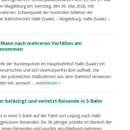
ktion Magdeburg am Samstag, den 30. Mai 2026, mit
ßnahmen. Schwerpunkt der Kontrollen bildeten der
e Bahnstrecken Halle (Saale) – Magdeburg, Halle (Saale) –
er Mann nach mehreren Vorfällen am
genommen
reife der Bundespolizei im Hauptbahnhof Halle (Saale) ein
herumschrie und sich oberkörperfrei dort aufhielt. Die
s der polizeilichen Maßnahmen aus dem Bahnhof verwiesen.
enden ein, wonach …
weiterlesen »
er belästigt und verletzt Reisende in S-Bahn
 in einer S-Bahn auf der Fahrt von Leipzig nach Halle
gressiven Reisenden. Ein 38-Jähriger pöbelte im Bereich der
ber einen Reisenden und spuckte anschließend mehreren