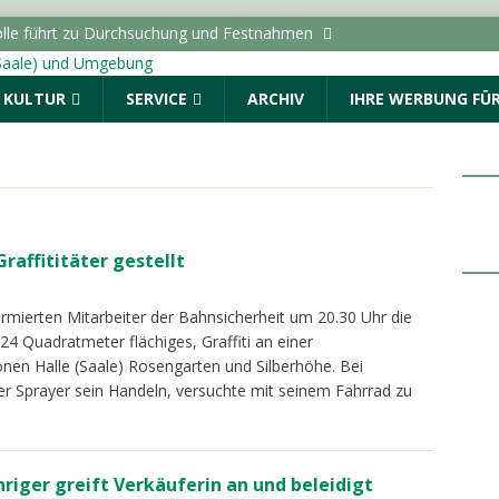
lle führt zu Durchsuchung und Festnahmen
& KULTUR
SERVICE
ARCHIV
IHRE WERBUNG FÜR
tellung “Die Schamanin” im Landesmuseum für
uchermarke von 50.000
LOKALE NACHRICHTEN - HALLE
 Auftakt: „Im Sommer nach 8“ begeistert den Marktplatz
ALLE (SAALE) & UMGEBUNG
raffititäter gestellt
ro Monat erhielten BAföG-Geförderte im Jahr 2025
rmierten Mitarbeiter der Bahnsicherheit um 20.30 Uhr die
ie Wähler zur Sanierung von Schultoiletten: “Verwaltung darf
 24 Quadratmeter flächiges, Graffiti an einer
nen Halle (Saale) Rosengarten und Silberhöhe. Bei
inden”
LOKALE NACHRICHTEN - HALLE (SAALE) &
r Sprayer sein Handeln, versuchte mit seinem Fahrrad zu
riger greift Verkäuferin an und beleidigt