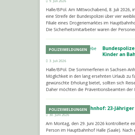
9. Juli 2026
Halle/BPol. Am Mittwochabend, 8. Juli 2026, i
eine Streife der Bundespolizei über vier weib
Filiale eines Drogeriemarktes im Hauptbahnho
Die Sicherheitsmitarbeiter waren der Person
Bundespolize
POLIZEIMELDUNGEN
Kinder an Ba
3. Juli 2026
Halle/BPol. Die Sommerferien in Sachsen-Anha
Möglichkeit in den lang ersehnten Urlaub zu f
gewünschte Erholung bietet, sollten sich Rei
Daher möchten die Präventionsbeamten der 
Hauptbahnhof: 23-Jähriger
POLIZEIMELDUNGEN
30. Juni 2026
Am Montag, den 29. Juni 2026 kontrollierte e
Person im Hauptbahnhof Halle (Saale). Nach er