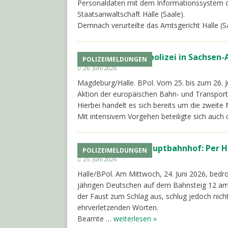
Personaldaten mit dem Informationssystem der
Staatsanwaltschaft Halle (Saale).
Demnach verurteilte das Amtsgericht Halle (
Bundespolizei in Sachsen-A
POLIZEIMELDUNGEN
26. Juni 2026
Magdeburg/Halle. BPol. Vom 25. bis zum 26. 
Aktion der europäischen Bahn- und Transpor
Hierbei handelt es sich bereits um die zweite
Mit intensivem Vorgehen beteiligte sich auch
Hauptbahnhof: Per H
POLIZEIMELDUNGEN
25. Juni 2026
Halle/BPol. Am Mittwoch, 24. Juni 2026, bedro
jährigen Deutschen auf dem Bahnsteig 12 am
der Faust zum Schlag aus, schlug jedoch nicht
ehrverletzenden Worten.
Beamte …
weiterlesen »