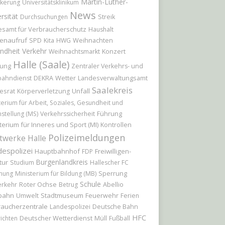
Martin-Luther-
kerung
Universitätsklinikum
News
rsität
Durchsuchungen
Streik
samt für Verbraucherschutz
Haushalt
enaufruf
Weihnachten
SPD
Kita
HWG
ndheit
Verkehr
Konzert
Weihnachtsmarkt
Halle (Saale)
ung
Zentraler Verkehrs- und
Wetter
bahndienst
DEKRA
Landesverwaltungsamt
Saalekreis
esrat
Unfall
Körperverletzung
terium für Arbeit, Soziales, Gesundheit und
Führung
hstellung (MS)
Verkehrssicherheit
terium für Inneres und Sport (MI)
Kontrollen
Polizeimeldungen
twerke Halle
espolizei
Hauptbahnhof
Freiwilligen-
FDP
Burgenlandkreis
tur
Studium
Hallescher FC
Sperrung
hung
Ministerium für Bildung (MB)
Schule
Roter Ochse
Abellio
erkehr
Betrug
bahn
Stadtmuseum
Feuerwehr
Umwelt
Ferien
raucherzentrale
Landespolizei
Deutsche Bahn
HFC
Deutscher Wetterdienst
ichten
Müll
Fußball