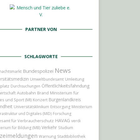
PARTNER VON
SCHLAGWORTE
News
Bundespolizei
nachtsmarkt
rsitätsmedizin
Umleitung
Umweltbundesamt
Öffentlichkeitsfahndung
platz
Durchsuchungen
Autobahn
Brand
Ministerium für
irtschaft
Burgenlandkreis
es und Sport (MI)
Konzert
ndheit
Universitätsklinikum
Entsorgung
Ministerium
frastruktur und Digitales (MID)
Forschung
HAVAG
samt für Verbraucherschutz
verdi
Verkehr
terium für Bildung (MB)
Studium
izeimeldungen
Warnung
Stadtbibliothek