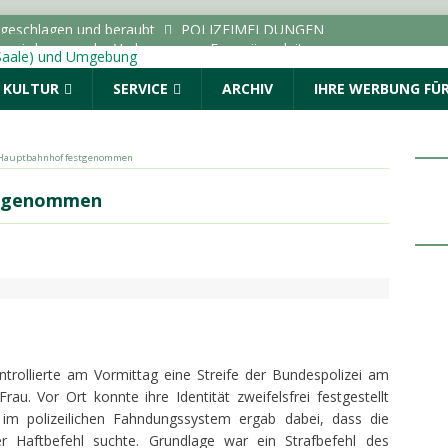
ße wird wegen der Verlegung von Fernwärmeleitungen
ICHTEN - HALLE (SAALE) & UMGEBUNG
& KULTUR
SERVICE
ARCHIV
IHRE WERBUNG FÜR
dungen vom Donnerstag, 06.08.2026
Menschen. Nicht Herkunft.“ startet in Sachsen-Anhalt
m Hauptbahnhof festgenommen
ALLE (SAALE) & UMGEBUNG
stgenommen
: Drei Fragen an die AOK Sachsen-Anhalt
TOPMELDUNG
r geschlagen und beraubt
POLIZEIMELDUNGEN
trollierte am Vormittag eine Streife der Bundespolizei am
rau. Vor Ort konnte ihre Identität zweifelsfrei festgestellt
 im polizeilichen Fahndungssystem ergab dabei, dass die
r Haftbefehl suchte. Grundlage war ein Strafbefehl des