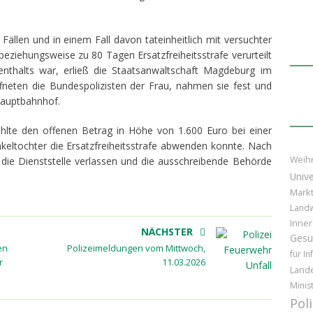
ällen und in einem Fall davon tateinheitlich mit versuchter
beziehungsweise zu 80 Tagen Ersatzfreiheitsstrafe verurteilt
thalts war, erließ die Staatsanwaltschaft Magdeburg im
neten die Bundespolizisten der Frau, nahmen sie fest und
Hauptbahnhof.
hlte den offenen Betrag in Höhe von 1.600 Euro bei einer
 Enkeltochter die Ersatzfreiheitsstrafe abwenden konnte. Nach
Weih
die Dienststelle verlassen und die ausschreibende Behörde
Unive
Markt
Landw
Inner
NÄCHSTER
Gesu
en
Polizeimeldungen vom Mittwoch,
für In
r
11.03.2026
Lande
Minis
Pol