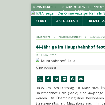
6. August 2026:
Hirtenstra
NEWS TICKER
gesperrt
LOKALE NACHR
START
AKTUELLES
FREIZEIT 
6. August 2026:
Polizeimel
POLIZEIMELDUNGEN
6. August 2026:
Kampagne „
STARTSEITE
POLIZEIMELDUNGEN
44-Jährige i
LOKALE NACHRICHTEN - H
44-Jährige im Hauptbahnhof fe
6. August 2026:
Elektrolyte
11. März 2026
6. August 2026:
18-Jährige
© H@llAnzeiger
Halle/BPol. Am Dienstag, 10. März 2026, kon
Hauptbahnhof Halle (Saale) eine 44-jährige F
werden. Die Überprüfung ihrer Personalien
Staatsanwaltschaft Magdeburg nach ihr pe