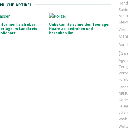
Hand
NLICHE ARTIKEL
Sani
Minis
Gleic
informiert sich über
Unbekannte schneiden Teenager
erlage im Landkreis
Haare ab, bedrohen und
Vermi
-Südharz
berauben ihn
Mans
Bund
(Sa
Agen
Zeug
Verb
Führ
Lande
DEKR
Gede
Feue
Later
Weih
Wett