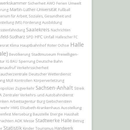
werkskammer
Sicherheit
AWO
Ferien
Umwelt
Martin-Luther-Universität
erung
Fußball
terium für Arbeit, Soziales, Gesundheit und
Ausbildung
hstellung (MS)
Förderung
Saalekreis
sstenfahndung
Nachrichten
feld-Südharz
HFC
Unfall
SPD
Hallescher FC
Halle
esrat
Hauptbahnhof
Roter Ochse
Klima
ale)
Stadtmuseum
Freiwilligen-
Bevölkerung
tur
Sperrung
IG BAU
Deutsche Bahn
enaufruf
Verkehrssicherheit
raucherzentrale
Deutscher Wetterdienst
ung
Müll
Kontrollen
Körperverletzung
Sachsen-Anhalt
spolizei
Zugverkehr
Streik
A
Zentraler Verkehrs- und Autobahndienst
nken
Arbeitsagentur
Burg Giebichenstein
rwehr
Ausstellung
HWG
Elisabeth-Krankenhaus
Merseburg
Baustelle
nenfest
Energie
Haushalt
Stadtwerke Halle
nachten
AOK
Messe
Betrug
Statistik
Handwerk
er
Kinder
Tourismus