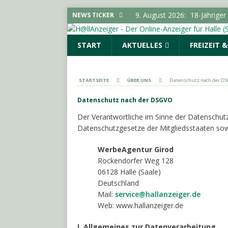
9. August 2026:
18-Jähriger
NEWS TICKER
verletzt
POLIZEIMELDU
START
AKTUELLES
FREIZEIT 
9. August 2026:
Deutscher 
TOPMELDUNG
9. August 2026:
Polizeimel
STARTSEITE
ÜBER UNS
Datenschutz nach der D
(SAALE)
Datenschutz nach der DSGVO
9. August 2026:
Zahl der a
Der Verantwortliche im Sinne der Datenschut
Anhalt leicht rückläufig
S
Datenschutzgesetze der Mitgliedsstaaten sow
8. August 2026:
Verbrauche
WerbeAgentur Girod
Vorratsschädlingen im Haus
Rockendorfer Weg 128
06128 Halle (Saale)
Deutschland
Mail:
service@hallanzeiger.de
Web: www.hallanzeiger.de
I. Allgemeines zur Datenverarbeitung