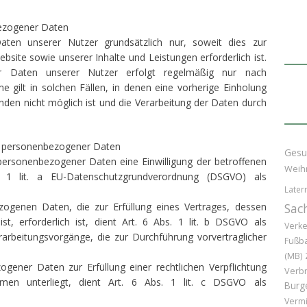
bezogener Daten
aten unserer Nutzer grundsätzlich nur, soweit dies zur
ebsite sowie unserer Inhalte und Leistungen erforderlich ist.
er Daten unserer Nutzer erfolgt regelmäßig nur nach
e gilt in solchen Fällen, in denen eine vorherige Einholung
ünden nicht möglich ist und die Verarbeitung der Daten durch
ng personenbezogener Daten
Gesu
personenbezogener Daten eine Einwilligung der betroffenen
Weih
. 1 lit. a EU-Datenschutzgrundverordnung (DSGVO) als
Later
ogenen Daten, die zur Erfüllung eines Vertrages, dessen
Sac
st, erforderlich ist, dient Art. 6 Abs. 1 lit. b DSGVO als
Verke
rarbeitungsvorgänge, die zur Durchführung vorvertraglicher
Fußba
(MB)
gener Daten zur Erfüllung einer rechtlichen Verpflichtung
Verb
ehmen unterliegt, dient Art. 6 Abs. 1 lit. c DSGVO als
Burg
Vermi