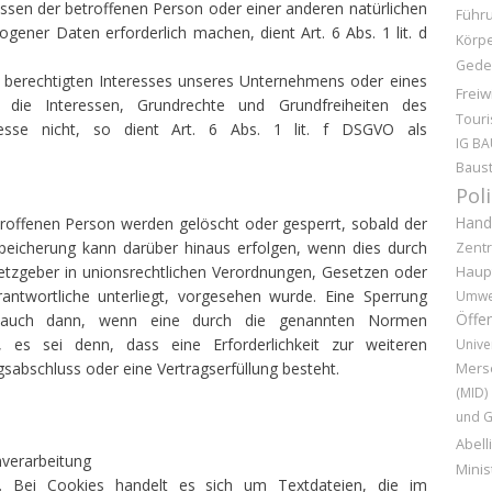
ressen der betroffenen Person oder einer anderen natürlichen
Führ
ener Daten erforderlich machen, dient Art. 6 Abs. 1 lit. d
Körpe
Gede
s berechtigten Interesses unseres Unternehmens oder eines
Freiw
n die Interessen, Grundrechte und Grundfreiheiten des
Tour
resse nicht, so dient Art. 6 Abs. 1 lit. f DSGVO als
IG BA
Baust
Pol
Hand
offenen Person werden gelöscht oder gesperrt, sobald der
Speicherung kann darüber hinaus erfolgen, wenn dies durch
Zentr
etzgeber in unionsrechtlichen Verordnungen, Gesetzen oder
Haup
rantwortliche unterliegt, vorgesehen wurde. Eine Sperrung
Umwe
Öffen
 auch dann, wenn eine durch die genannten Normen
t, es sei denn, dass eine Erforderlichkeit zur weiteren
Unive
gsabschluss oder eine Vertragserfüllung besteht.
Mers
(MID)
und G
Abell
verarbeitung
Minis
. Bei Cookies handelt es sich um Textdateien, die im