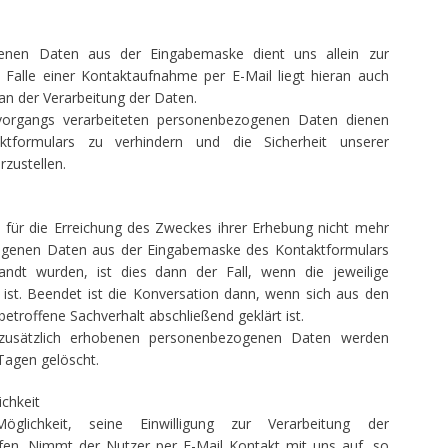
enen Daten aus der Eingabemaske dient uns allein zur
Falle einer Kontaktaufnahme per E-Mail liegt hieran auch
 an der Verarbeitung der Daten.
organgs verarbeiteten personenbezogenen Daten dienen
tformulars zu verhindern und die Sicherheit unserer
zustellen.
 für die Erreichung des Zweckes ihrer Erhebung nicht mehr
ezogenen Daten aus der Eingabemaske des Kontaktformulars
andt wurden, ist dies dann der Fall, wenn die jeweilige
ist. Beendet ist die Konversation dann, wenn sich aus den
troffene Sachverhalt abschließend geklärt ist.
zusätzlich erhobenen personenbezogenen Daten werden
 Tagen gelöscht.
chkeit
lichkeit, seine Einwilligung zur Verarbeitung der
en. Nimmt der Nutzer per E-Mail Kontakt mit uns auf, so