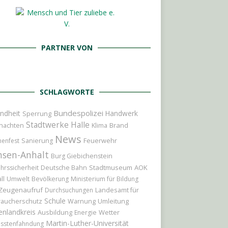
PARTNER VON
SCHLAGWORTE
Bundespolizei
ndheit
Handwerk
Sperrung
Stadtwerke Halle
nachten
Brand
Klima
News
Feuerwehr
nenfest
Sanierung
hsen-Anhalt
Burg Giebichenstein
Stadtmuseum
AOK
hrssicherheit
Deutsche Bahn
ll
Umwelt
Bevölkerung
Ministerium für Bildung
Zeugenaufruf
Landesamt für
Durchsuchungen
Schule
raucherschutz
Umleitung
Warnung
enlandkreis
Ausbildung
Wetter
Energie
Martin-Luther-Universität
sstenfahndung