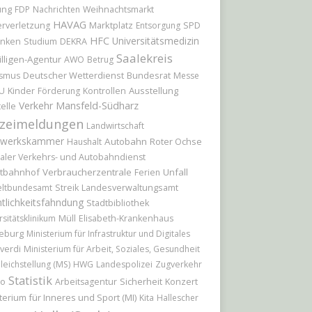
ung
FDP
Nachrichten
Weihnachtsmarkt
HAVAG
Marktplatz
rverletzung
Entsorgung
SPD
HFC
Universitätsmedizin
nken
Studium
DEKRA
Saalekreis
illigen-Agentur
AWO
Betrug
Deutscher Wetterdienst
Bundesrat
ismus
Messe
Kinder
Ausstellung
U
Förderung
Kontrollen
Verkehr
Mansfeld-Südharz
elle
izeimeldungen
Landwirtschaft
werkskammer
Autobahn
Roter Ochse
Haushalt
aler Verkehrs- und Autobahndienst
tbahnhof
Verbraucherzentrale
Unfall
Ferien
ltbundesamt
Streik
Landesverwaltungsamt
tlichkeitsfahndung
Stadtbibliothek
rsitätsklinikum
Müll
Elisabeth-Krankenhaus
eburg
Ministerium für Infrastruktur und Digitales
verdi
Ministerium für Arbeit, Soziales, Gesundheit
leichstellung (MS)
HWG
Landespolizei
Zugverkehr
Statistik
io
Sicherheit
Konzert
Arbeitsagentur
terium für Inneres und Sport (MI)
Kita
Hallescher