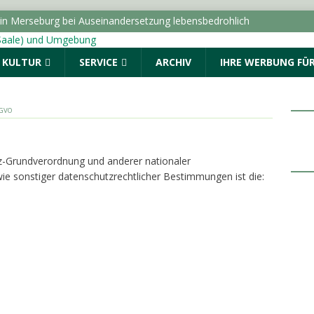
 in Merseburg bei Auseinandersetzung lebensbedrohlich
NGEN
& KULTUR
SERVICE
ARCHIV
IHRE WERBUNG FÜR
Wetterdienst zur starken Trockenheit im Sommer 2026
dungen vom Sonntag, 09.08.2026
NEWS BERGZOO HALLE
SGVO
kuten Kindeswohlgefährdungen im Jahr 2025 in Sachsen-
z-Grundverordnung und anderer nationaler
ACHSEN-ANHALT INFO
ie sonstiger datenschutzrechtlicher Bestimmungen ist die:
rzentrale gibt Tipps zur Vorbeugung und Bekämpfung von
halt
TOPMELDUNG