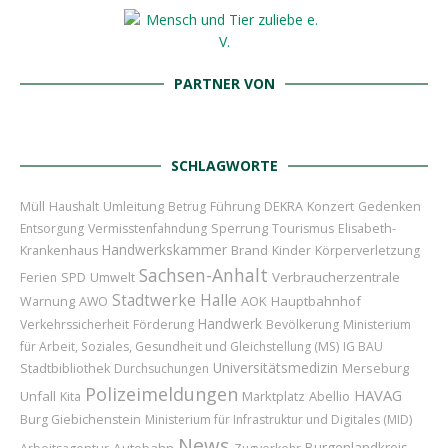
PARTNER VON
SCHLAGWORTE
Umleitung
Führung
Konzert
Müll
Haushalt
Betrug
DEKRA
Gedenken
Sperrung
Entsorgung
Vermisstenfahndung
Tourismus
Elisabeth-
Handwerkskammer
Brand
Kinder
Krankenhaus
Körperverletzung
Sachsen-Anhalt
Verbraucherzentrale
Ferien
SPD
Umwelt
Stadtwerke Halle
AOK
Hauptbahnhof
Warnung
AWO
Handwerk
Verkehrssicherheit
Förderung
Bevölkerung
Ministerium
für Arbeit, Soziales, Gesundheit und Gleichstellung (MS)
IG BAU
Universitätsmedizin
Merseburg
Stadtbibliothek
Durchsuchungen
Polizeimeldungen
HAVAG
Unfall
Marktplatz
Abellio
Kita
Burg Giebichenstein
Ministerium für Infrastruktur und Digitales (MID)
News
Burgenlandkreis