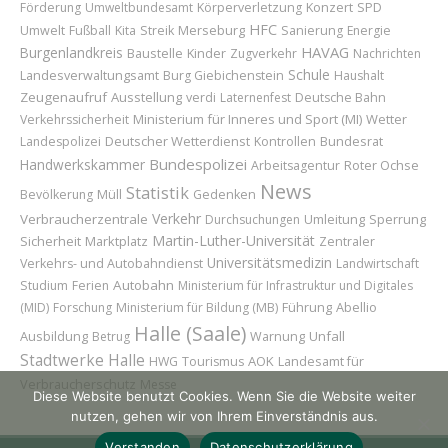
Konzert
Förderung
Umweltbundesamt
Körperverletzung
SPD
HFC
Merseburg
Umwelt
Fußball
Kita
Streik
Sanierung
Energie
HAVAG
Burgenlandkreis
Baustelle
Kinder
Zugverkehr
Nachrichten
Schule
Landesverwaltungsamt
Burg Giebichenstein
Haushalt
Zeugenaufruf
Ausstellung
verdi
Laternenfest
Deutsche Bahn
Ministerium für Inneres und Sport (MI)
Wetter
Verkehrssicherheit
Deutscher Wetterdienst
Bundesrat
Landespolizei
Kontrollen
Bundespolizei
Handwerkskammer
Roter Ochse
Arbeitsagentur
News
Statistik
Bevölkerung
Müll
Gedenken
Verkehr
Verbraucherzentrale
Umleitung
Sperrung
Durchsuchungen
Martin-Luther-Universität
Sicherheit
Marktplatz
Zentraler
Universitätsmedizin
Verkehrs- und Autobahndienst
Landwirtschaft
Autobahn
Studium
Ferien
Ministerium für Infrastruktur und Digitales
Führung
Abellio
(MID)
Forschung
Ministerium für Bildung (MB)
Halle (Saale)
Ausbildung
Unfall
Betrug
Warnung
Stadtwerke Halle
AOK
Landesamt für
HWG
Tourismus
Verbraucherschutz
Messe
Diese Website benutzt Cookies. Wenn Sie die Website weiter
nutzen, gehen wir von Ihrem Einverständnis aus.
Verstanden
Datenschutzerklärung