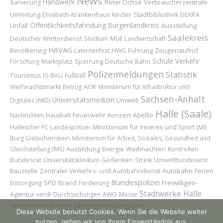
News
Handwerk
Roter Ochse
Verbraucherzentrale
Sanierung
Umleitung
Kinder
Elisabeth-Krankenhaus
Stadtbibliothek
DEKRA
Öffentlichkeitsfahndung
Burgenlandkreis
Unfall
Ausstellung
Saalekreis
Deutscher Wetterdienst
Studium
Müll
Landwirtschaft
HAVAG
Führung
Zeugenaufruf
Bevölkerung
Laternenfest
HWG
Schule
Verkehr
Marktplatz
Sperrung
Forschung
Deutsche Bahn
Polizeimeldungen
Statistik
Tourismus
IG BAU
Fußball
AOK
Weihnachtsmarkt
Betrug
Ministerium für Infrastruktur und
Sachsen-Anhalt
Universitätsmedizin
Digitales (MID)
Umwelt
Halle (Saale)
Feuerwehr
Konzert
Abellio
Nachrichten
Haushalt
Ministerium für Inneres und Sport (MI)
Hallescher FC
Landespolizei
Burg Giebichenstein
Ministerium für Arbeit, Soziales, Gesundheit und
Ausbildung
Weihnachten
Gleichstellung (MS)
Energie
Kontrollen
Bundesrat
Universitätsklinikum
Gedenken
Streik
Umweltbundesamt
Baustelle
Autobahn
Zentraler Verkehrs- und Autobahndienst
Ferien
Bundespolizei
Brand
Freiwilligen-
Entsorgung
SPD
Förderung
Stadtwerke Halle
Agentur
verdi
Durchsuchungen
AWO
Messe
Handwerkskammer
Landesverwaltungsamt
Diese Website benutzt Cookies. Wenn Sie die Website weiter
nutzen, gehen wir von Ihrem Einverständnis aus.