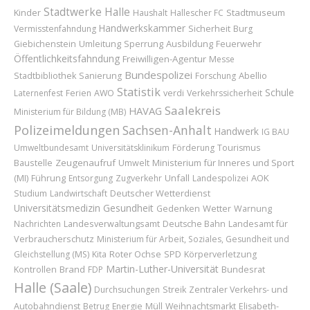
Stadtwerke Halle
Kinder
Stadtmuseum
Haushalt
Hallescher FC
Handwerkskammer
Sicherheit
Vermisstenfahndung
Burg
Umleitung
Sperrung
Ausbildung
Feuerwehr
Giebichenstein
Öffentlichkeitsfahndung
Freiwilligen-Agentur
Messe
Bundespolizei
Abellio
Stadtbibliothek
Sanierung
Forschung
Statistik
Schule
Laternenfest
Ferien
AWO
verdi
Verkehrssicherheit
Saalekreis
HAVAG
Ministerium für Bildung (MB)
Polizeimeldungen
Sachsen-Anhalt
Handwerk
IG BAU
Umweltbundesamt
Universitätsklinikum
Förderung
Tourismus
Baustelle
Zeugenaufruf
Ministerium für Inneres und Sport
Umwelt
(MI)
Führung
Unfall
AOK
Entsorgung
Zugverkehr
Landespolizei
Deutscher Wetterdienst
Studium
Landwirtschaft
Universitätsmedizin
Gesundheit
Wetter
Gedenken
Warnung
Landesamt für
Nachrichten
Landesverwaltungsamt
Deutsche Bahn
Verbraucherschutz
Ministerium für Arbeit, Soziales, Gesundheit und
Roter Ochse
Gleichstellung (MS)
Kita
SPD
Körperverletzung
Martin-Luther-Universität
Brand
Bundesrat
Kontrollen
FDP
Halle (Saale)
Durchsuchungen
Streik
Zentraler Verkehrs- und
Autobahndienst
Betrug
Energie
Müll
Weihnachtsmarkt
Elisabeth-