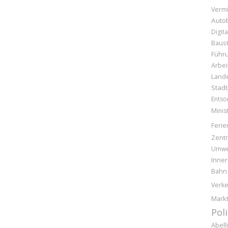
Vermi
Auto
Digita
Baust
Führ
Arbei
Land
Stad
Entso
Minis
Ferie
Zentr
Umwe
Inner
Bahn
Verke
Markt
Pol
Abell