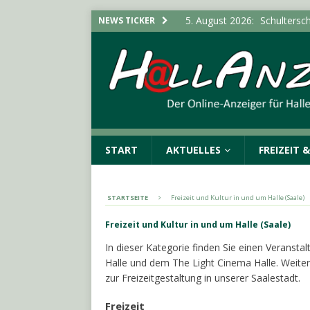
5. August 2026:
Schultersch
NEWS TICKER
Bürgermeister von Landsbe
(SAALE) & UMGEBUNG
5. August 2026:
Stadt erwe
Infektionsschutzgesetz“
5. August 2026:
Flucht vor 
POLIZEIMELDUNGEN
START
AKTUELLES
FREIZEIT 
5. August 2026:
Polizeimel
5. August 2026:
Durchsuchu
STARTSEITE
Freizeit und Kultur in und um Halle (Saale)
Cannabisplantage aufgefu
Freizeit und Kultur in und um Halle (Saale)
In dieser Kategorie finden Sie einen Verans
Halle und dem The Light Cinema Halle. Weiter
zur Freizeitgestaltung in unserer Saalestadt.
Freizeit