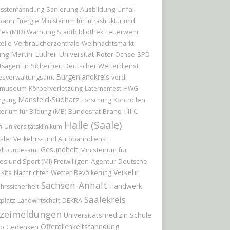
Ausbildung
Unfall
sstenfahndung
Sanierung
bahn
Energie
Ministerium für Infrastruktur und
Feuerwehr
les (MID)
Warnung
Stadtbibliothek
elle
Verbraucherzentrale
Weihnachtsmarkt
Martin-Luther-Universität
ung
Roter Ochse
SPD
Sicherheit
Deutscher Wetterdienst
tsagentur
Burgenlandkreis
esverwaltungsamt
verdi
tmuseum
Körperverletzung
Laternenfest
HWG
Mansfeld-Südharz
rgung
Forschung
Kontrollen
HFC
Bundesrat
Brand
terium für Bildung (MB)
Halle (Saale)
n
Universitätsklinikum
aler Verkehrs- und Autobahndienst
Gesundheit
Ministerium für
ltbundesamt
es und Sport (MI)
Freiwilligen-Agentur
Deutsche
Verkehr
Wetter
Kita
Nachrichten
Bevölkerung
Sachsen-Anhalt
Handwerk
hrssicherheit
Saalekreis
platz
Landwirtschaft
DEKRA
izeimeldungen
Universitätsmedizin
Schule
Öffentlichkeitsfahndung
io
Gedenken