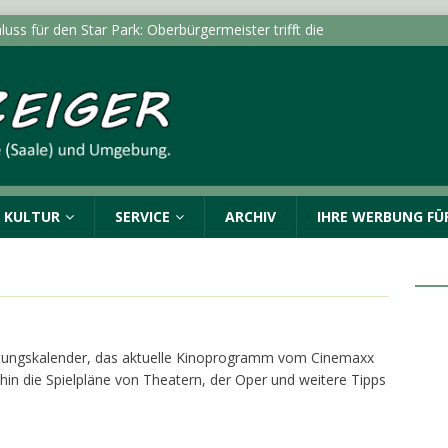
luss für den Star Park: Oberbürgermeister trifft die
rg und Kabelsketal
LOKALE NACHRICHTEN - HALLE
itert Online-Dienste um „Belehrung nach
LOKALE NACHRICHTEN - HALLE (SAALE) & UMGEBUNG
Verkehrskontrolle – Polizei kann zwei Personen stellen
& KULTUR
SERVICE
ARCHIV
IHRE WERBUNG FÜR
dungen vom Mittwoch, 05.08.2026
POLIZEIMELDUNGEN
ngen in Halle (Saale) und im Burgenlandkreis:
nden
POLIZEIMELDUNGEN
taltungskalender, das aktuelle Kinoprogramm vom Cinemaxx
hin die Spielpläne von Theatern, der Oper und weitere Tipps