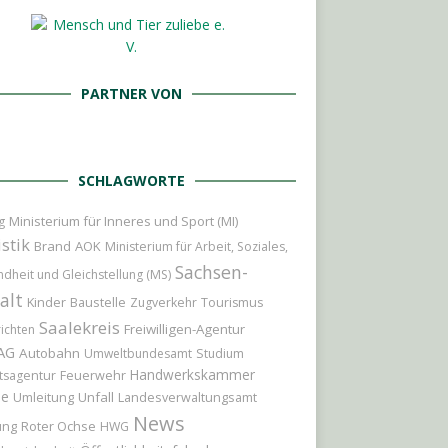
PARTNER VON
SCHLAGWORTE
Ministerium für Inneres und Sport (MI)
g
istik
Brand
AOK
Ministerium für Arbeit, Soziales,
Sachsen-
dheit und Gleichstellung (MS)
alt
Kinder
Baustelle
Zugverkehr
Tourismus
Saalekreis
Freiwilligen-Agentur
ichten
AG
Autobahn
Umweltbundesamt
Studium
Handwerkskammer
Feuerwehr
tsagentur
le
Umleitung
Unfall
Landesverwaltungsamt
News
ung
Roter Ochse
HWG