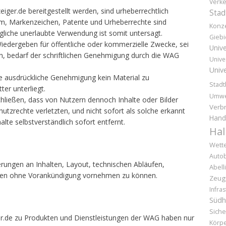
Verke
eiger.de bereitgestellt werden, sind urheberrechtlich
Stad
um, Markenzeichen, Patente und Urheberrechte sind
Konz
egliche unerlaubte Verwendung ist somit untersagt.
Giebi
iedergeben für öffentliche oder kommerzielle Zwecke, sei
Unive
ln, bedarf der schriftlichen Genehmigung durch die WAG
Unive
Unive
e ausdrückliche Genehmigung kein Material zu
Stadt
ter unterliegt.
Umwe
hließen, dass von Nutzern dennoch Inhalte oder Bilder
Verb
tzrechte verletzten, und nicht sofort als solche erkannt
Hand
lte selbstverständlich sofort entfernt.
Hal
Wette
Auto
erungen an Inhalten, Layout, technischen Abläufen,
Abell
sen ohne Vorankündigung vornehmen zu können.
Zeug
Infras
Südh
Siche
er.de zu Produkten und Dienstleistungen der WAG haben nur
Körpe