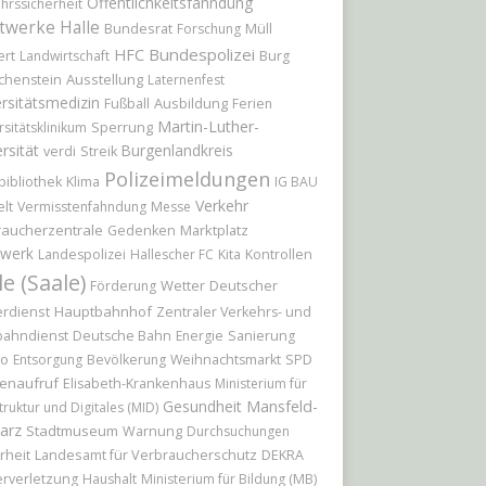
Öffentlichkeitsfahndung
hrssicherheit
twerke Halle
Bundesrat
Forschung
Müll
Bundespolizei
HFC
ert
Landwirtschaft
Burg
Ausstellung
chenstein
Laternenfest
rsitätsmedizin
Ausbildung
Fußball
Ferien
Martin-Luther-
Sperrung
rsitätsklinikum
rsität
Burgenlandkreis
verdi
Streik
Polizeimeldungen
bibliothek
Klima
IG BAU
Verkehr
lt
Vermisstenfahndung
Messe
raucherzentrale
Marktplatz
Gedenken
werk
Landespolizei
Hallescher FC
Kita
Kontrollen
le (Saale)
Wetter
Deutscher
Förderung
rdienst
Hauptbahnhof
Zentraler Verkehrs- und
bahndienst
Deutsche Bahn
Energie
Sanierung
io
Entsorgung
Bevölkerung
Weihnachtsmarkt
SPD
enaufruf
Elisabeth-Krankenhaus
Ministerium für
Gesundheit
Mansfeld-
truktur und Digitales (MID)
arz
Stadtmuseum
Warnung
Durchsuchungen
rheit
Landesamt für Verbraucherschutz
DEKRA
rverletzung
Haushalt
Ministerium für Bildung (MB)