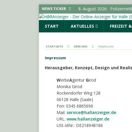
8. August 2026:
Polizeimel
NEWS TICKER
8. August 2026:
Über 24.000
START
AKTUELLES
FREIZEIT 
den Konsum
SACHSEN-
7. August 2026:
SPD und Fre
keine Förderhindernisse erf
STARTSEITE
ÜBER UNS
Impressum
UMGEBUNG
Impressum
7. August 2026:
Pkw-Kontro
Herausgeber, Konzept, Design und Realis
POLIZEIMELDUNGEN
8. August 2026:
Verbrauche
W
erbe
A
gentur
G
irod
Monika Girod
Vorratsschädlingen im Haus
Rockendorfer Weg 128
06128 Halle (Saale)
Fon: 0345 6865696
Mail:
service@hallanzeiger.de
URL:
www.hallanzeiger.de
USt-IdNr.: DE218948186