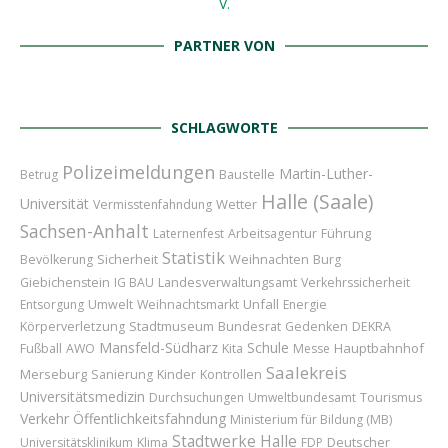
PARTNER VON
SCHLAGWORTE
Polizeimeldungen
Martin-Luther-
Baustelle
Betrug
Halle (Saale)
Universität
Wetter
Vermisstenfahndung
Sachsen-Anhalt
Führung
Laternenfest
Arbeitsagentur
Statistik
Sicherheit
Weihnachten
Bevölkerung
Burg
Giebichenstein
IG BAU
Landesverwaltungsamt
Verkehrssicherheit
Unfall
Entsorgung
Umwelt
Weihnachtsmarkt
Energie
Stadtmuseum
Bundesrat
Körperverletzung
Gedenken
DEKRA
Mansfeld-Südharz
Schule
Hauptbahnhof
Fußball
AWO
Kita
Messe
Saalekreis
Merseburg
Kinder
Sanierung
Kontrollen
Universitätsmedizin
Durchsuchungen
Umweltbundesamt
Tourismus
Verkehr
Öffentlichkeitsfahndung
Ministerium für Bildung (MB)
Stadtwerke Halle
Deutscher
Universitätsklinikum
Klima
FDP