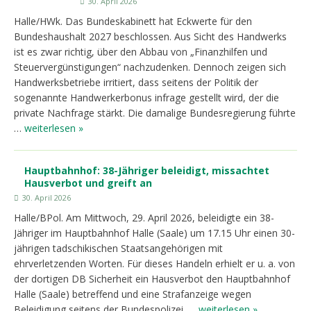
30. April 2026
Halle/HWk. Das Bundeskabinett hat Eckwerte für den
Bundeshaushalt 2027 beschlossen. Aus Sicht des Handwerks
ist es zwar richtig, über den Abbau von „Finanzhilfen und
Steuervergünstigungen“ nachzudenken. Dennoch zeigen sich
Handwerksbetriebe irritiert, dass seitens der Politik der
sogenannte Handwerkerbonus infrage gestellt wird, der die
private Nachfrage stärkt. Die damalige Bundesregierung führte
…
weiterlesen »
Hauptbahnhof: 38-Jähriger beleidigt, missachtet
Hausverbot und greift an
30. April 2026
Halle/BPol. Am Mittwoch, 29. April 2026, beleidigte ein 38-
Jähriger im Hauptbahnhof Halle (Saale) um 17.15 Uhr einen 30-
jährigen tadschikischen Staatsangehörigen mit
ehrverletzenden Worten. Für dieses Handeln erhielt er u. a. von
der dortigen DB Sicherheit ein Hausverbot den Hauptbahnhof
Halle (Saale) betreffend und eine Strafanzeige wegen
Beleidigung seitens der Bundespolizei. …
weiterlesen »