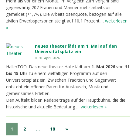
mehr als vor einem Monat. Im Vergleich zum Vorjahr sind
gegenwärtig 207 Frauen und Männer mehr arbeitslos
gemeldet (+1,7%). Die Arbeitslosenquote, bezogen auf alle
zivilen Erwerbspersonen steigt auf 10,1 Prozent.…
weiterlesen
»
neues theater lädt am 1. Mai auf den
Universitätsplatz ein
30. April 2026
Halle/TOO. Das neue theater Halle lädt am
1. Mai 2026
von
11
bis 15 Uhr
zu einem vielfältigen Programm auf den
Universitätsplatz ein. Zwischen Tradition und Gegenwart
entsteht ein offener Raum für Austausch, Musik und
gemeinsames Erleben.
Den Auftakt bilden Redebeiträge auf der Hauptbühne, die die
historische und aktuelle Bedeutung …
weiterlesen »
1
2
…
18
»