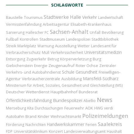
SCHLAGWORTE
Stadtwerke Halle
Verkehr
Baustelle
Tourismus
Landwirtschaft
Vermisstenfahndung
Arbeitsagentur
Elisabeth-Krankenhaus
Sachsen-Anhalt
Unfall
Sanierung
Hallescher FC
Bevölkerung
Stadtmuseum
Fußball
Kontrollen
Landespolizei
Stadtbibliothek
Marktplatz
Ausstellung
Wetter
Landesamt für
Streik
Warnung
Universitätsmedizin
Verbraucherschutz
Müll
Verkehrssicherheit
Entsorgung
Zugverkehr
Betrug
Körperverletzung
Burg
Zeugenaufruf
Roter Ochse
Giebichenstein
Energie
Zentraler
Schule
Gesundheit
Freiwilligen-
Verkehrs- und Autobahndienst
Mansfeld-Südharz
Agentur
Verbraucherzentrale
Ausbildung
Ministerium für Arbeit, Soziales, Gesundheit und Gleichstellung (MS)
Deutscher Wetterdienst
Hauptbahnhof
Bundesrat
News
Bundespolizei
Öffentlichkeitsfahndung
Abellio
Merseburg
Feuerwehr
AOK
Kita
Durchsuchungen
HWG
verdi
Polizeimeldungen
Autobahn
Brand
Kinder
Weihnachtsmarkt
Saalekreis
Handwerkskammer
Förderung
Nachrichten
Ferien
Konzert
FDP
Universitätsklinikum
Landesverwaltungsamt
Haushalt