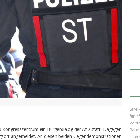
Strei
für In
Zentr
und Kongresszentrum ein Bürgerdialog der AfD statt. Dagegen
Bahn
sort angemeldet. An diesen beiden Gegendemonstrationen
Later