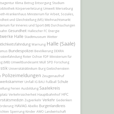
tsagentur
Klima
Betrug
Entsorgung
Studium
Merseburg
bibliothek
Körperverletzung
Umwelt
beth-Krankenhaus
Ministerium für Arbeit, Soziales,
dheit und Gleichstellung (MS)
Weihnachtsmarkt
terium für Inneres und Sport (MI)
Durchsuchungen
Gesundheit
bahn
Hallescher FC
Energie
twerke Halle
Stadtmuseum
Wetter
Halle (Saale)
tlichkeitsfahndung
Warnung
Bundespolizei
ismus
Bevölkerung
DEKRA
Roter Ochse
sstenfahndung
FDP
Ministerium für
ng (MB)
Umweltbundesamt
Müll
SPD
Forschung
istik
Universitätsklinikum
Burg Giebichenstein
Polizeimeldungen
Zeugenaufruf
e
werkskammer
Schule
Unfall
IG BAU
Fußball
Saalekreis
ellung
Ausbildung
Ferien
HFC
platz
Hauptbahnhof
Verkehrssicherheit
rsitätsmedizin
Verkehr
Zugverkehr
Gedenken
HAVAG
Burgenlandkreis
Abellio
örderung
Sperrung
Kinder
ichten
AWO
Landwirtschaft