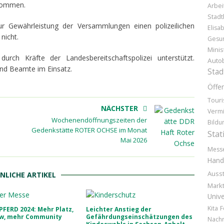
enommen.
Arbei
Stadt
 zur Gewährleistung der Versammlungen einen polizeilichen
Elisa
nicht.
Gesun
Minis
durch Kräfte der Landesbereitschaftspolizei unterstützt.
Auto
nd Beamte im Einsatz.
Stad
Öffen
Tour
NÄCHSTER
Vermi
Wochenendöffnungszeiten der
Bildu
Gedenkstätte ROTER OCHSE im Monat
Stat
Mai 2026
Mess
Hand
Ausst
NLICHE ARTIKEL
Markt
Unive
Kita
F
FERD 2024: Mehr Platz,
Leichter Anstieg der
w, mehr Community
Gefährdungseinschätzungen des
Nachr