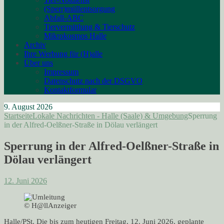
(Sperr)müllentsorgung
Abfall-ABC
Tiervermittlung & Tierschutz
Mikrokosmos Halle
Archiv
Ihre Werbung für (H)alle
Über uns
Impressum
Datenschutz nach der DSGVO
Kontaktformular
9. August 2026
Startseite
Lokale Nachrichten - Halle (Saale) & Umgebung
Sperrung
in der Alfred-Oelßner-Straße in Dölau verlängert
Sperrung in der Alfred-Oelßner-Straße in
Dölau verlängert
12. Juni 2026
© H@llAnzeiger
Halle/PSt. Die bis zum heutigen Freitag, 12. Juni 2026, geplante