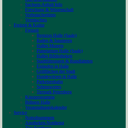
Sachsen-Anhalt Info
Forschung & Wissenschaft
Verbrauchertipps
Vermischtes
Freizeit & Kultur
Freizeit
Bergzoo Halle (Saale)
Baden & Saunieren
Halles Museen
Planetarium Halle (Saale)
Halles Bibliotheken
Stadtführungen & Rundfahrten
Eislaufen in Halle
Grillflächen der Stadt
Hundewiesen in Halle
Parkeisenbahn
Sehenswertes
Tierpark Petersberg
Kinoprogramme
Bühnen Halle
Veranstaltungskalender
Service
Notrufnummern
Apotheken-Notdienst
Tier-Notdienst