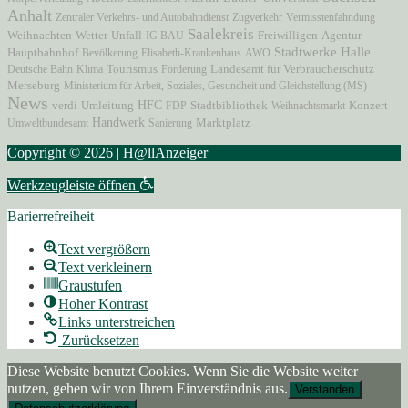
Anhalt
Zentraler Verkehrs- und Autobahndienst
Zugverkehr
Vermisstenfahndung
Saalekreis
Unfall
Freiwilligen-Agentur
Weihnachten
Wetter
IG BAU
Stadtwerke Halle
Hauptbahnhof
Bevölkerung
Elisabeth-Krankenhaus
AWO
Deutsche Bahn
Klima
Tourismus
Förderung
Landesamt für Verbraucherschutz
Merseburg
Ministerium für Arbeit, Soziales, Gesundheit und Gleichstellung (MS)
News
HFC
verdi
Umleitung
FDP
Stadtbibliothek
Weihnachtsmarkt
Konzert
Handwerk
Marktplatz
Umweltbundesamt
Sanierung
Copyright © 2026 | H@llAnzeiger
Werkzeugleiste öffnen
Barierrefreiheit
Text vergrößern
Text verkleinern
Graustufen
Hoher Kontrast
Links unterstreichen
Zurücksetzen
Diese Website benutzt Cookies. Wenn Sie die Website weiter
nutzen, gehen wir von Ihrem Einverständnis aus.
Verstanden