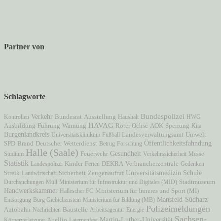
Partner von
Schlagworte
Verkehr
Bundespolizei
Ausstellung
Kontrollen
Bundesrat
Haushalt
HWG
HAVAG
AOK
Ausbildung
Führung
Warnung
Roter Ochse
Sperrung
Kita
Burgenlandkreis
Universitätsklinikum
Fußball
Landesverwaltungsamt
Umwelt
Öffentlichkeitsfahndung
Brand
SPD
Deutscher Wetterdienst
Betrug
Forschung
Halle (Saale)
Gesundheit
Studium
Feuerwehr
Verkehrssicherheit
Messe
Statistik
Verbraucherzentrale
Landespolizei
Kinder
Ferien
DEKRA
Gedenken
Zeugenaufruf
Universitätsmedizin
Schule
Streik
Landwirtschaft
Sicherheit
Stadtmuseum
Durchsuchungen
Müll
Ministerium für Infrastruktur und Digitales (MID)
Handwerkskammer
Ministerium für Inneres und Sport (MI)
Hallescher FC
Mansfeld-Südharz
Entsorgung
Burg Giebichenstein
Ministerium für Bildung (MB)
Polizeimeldungen
Autobahn
Nachrichten
Baustelle
Arbeitsagentur
Energie
Sachsen-
Martin-Luther-Universität
Körperverletzung
Abellio
Laternenfest