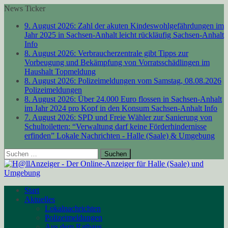
News Ticker
9. August 2026:
Zahl der akuten Kindeswohlgefährdungen im
Jahr 2025 in Sachsen-Anhalt leicht rückläufig
Sachsen-Anhalt
Info
8. August 2026:
Verbraucherzentrale gibt Tipps zur
Vorbeugung und Bekämpfung von Vorratsschädlingen im
Haushalt
Topmeldung
8. August 2026:
Polizeimeldungen vom Samstag, 08.08.2026
Polizeimeldungen
8. August 2026:
Über 24.000 Euro flossen in Sachsen-Anhalt
im Jahr 2024 pro Kopf in den Konsum
Sachsen-Anhalt Info
7. August 2026:
SPD und Freie Wähler zur Sanierung von
Schultoiletten: “Verwaltung darf keine Förderhindernisse
erfinden”
Lokale Nachrichten - Halle (Saale) & Umgebung
Suchen
nach:
Start
Aktuelles
Lokalnachrichten
Polizeimeldungen
Aus dem Rathaus