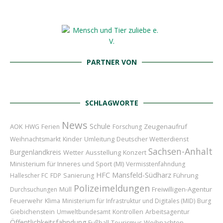
PARTNER VON
SCHLAGWORTE
News
Schule
AOK
Zeugenaufruf
HWG
Ferien
Forschung
Kinder
Umleitung
Deutscher Wetterdienst
Weihnachtsmarkt
Sachsen-Anhalt
Burgenlandkreis
Wetter
Ausstellung
Konzert
Ministerium für Inneres und Sport (MI)
Vermisstenfahndung
HFC
Mansfeld-Südharz
Führung
Hallescher FC
FDP
Sanierung
Polizeimeldungen
Freiwilligen-Agentur
Durchsuchungen
Müll
Feuerwehr
Klima
Ministerium für Infrastruktur und Digitales (MID)
Burg
Giebichenstein
Umweltbundesamt
Kontrollen
Arbeitsagentur
Öffentlichkeitsfahndung
Weihnachten
Fußball
Tourismus