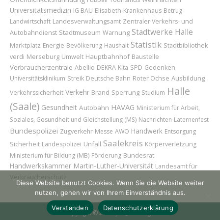
Universitätsmedizin
IG BAU
Elisabeth-Krankenhaus
Betrug
Landwirtschaft
Landesverwaltungsamt
Zentraler Verkehrs- und
Stadtwerke Halle
Stadtmuseum
Autobahndienst
Warnung
Statistik
Marktplatz
Energie
Bevölkerung
Haushalt
Stadtbibliothek
Merseburg
Hauptbahnhof
Baustelle
verdi
Umwelt
Verbraucherzentrale
Abellio
DEKRA
Kita
SPD
Gedenken
Roter Ochse
Ausbildung
Universitätsklinikum
Streik
Deutsche Bahn
Halle
Verkehr
Brand
Sperrung
Verkehrssicherheit
Studium
(Saale)
HAVAG
Gesundheit
Autobahn
Ministerium für Arbeit,
Soziales, Gesundheit und Gleichstellung (MS)
Nachrichten
Laternenfest
Bundespolizei
Handwerk
Zugverkehr
Messe
AWO
Entsorgung
Saalekreis
Sicherheit
Unfall
Landespolizei
Körperverletzung
Bundesrat
Ministerium für Bildung (MB)
Förderung
Handwerkskammer
Martin-Luther-Universität
Landesamt für
Verbraucherschutz
Diese Website benutzt Cookies. Wenn Sie die Website weiter
nutzen, gehen wir von Ihrem Einverständnis aus.
Verstanden
Datenschutzerklärung
Copyright © 2026 | H@llAnzeiger