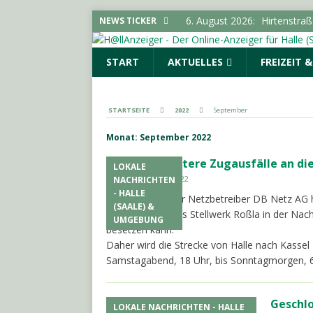
6. August 2026:
Hirtenstra
NEWS TICKER
gesperrt
LOKALE NACHR
START
AKTUELLES
FREIZEIT 
6. August 2026:
Polizeimel
POLIZEIMELDUNGEN
6. August 2026:
Kampagne „
STARTSEITE
2022
September
LOKALE NACHRICHTEN - H
Monat:
September 2022
6. August 2026:
Elektrolyte
Weitere Zugausfälle an d
LOKALE
6. August 2026:
18-Jährige
30. September 2022
NACHRICHTEN
- HALLE
Halle. Abellio. Der Netzbetreiber DB Netz AG h
(SAALE) &
Unternehmen das Stellwerk Roßla in der Nach
UMGEBUNG
besetzen kann.
Daher wird die Strecke von Halle nach Kass
Samstagabend, 18 Uhr, bis Sonntagmorgen, 
Geschl
LOKALE NACHRICHTEN - HALLE