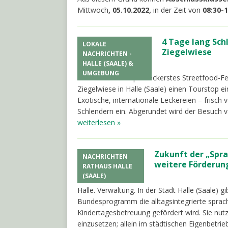
Mittwoch
, 05.10.2022,
in der Zeit von
08:30-
4 Tage lang Sch
LOKALE
Ziegelwiese
NACHRICHTEN -
HALLE (SAALE) &
30. September 2022
UMGEBUNG
Halle. SFoT.
Europas leckerstes Streetfood-Fe
Ziegelwiese in Halle (Saale) einen Tourstop ei
Exotische, internationale Leckereien – frisc
Schlendern ein. Abgerundet wird der Besuch v
weiterlesen »
Zukunft der „Spra
NACHRICHTEN
weitere Förderun
RATHAUS HALLE
(SAALE)
29. September 2022
Halle. Verwaltung. In der Stadt Halle (Saale) 
Bundesprogramm die alltagsintegrierte sprachl
Kindertagesbetreuung gefördert wird. Sie nut
einzusetzen; allein im städtischen Eigenbetrie