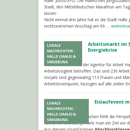
Halle. Jusos/SPD. Die Halleschen Jungsoziali
Stadt, den Mitteldeutschen Marathon am Tag
lassen:
Nicht einmal drei Jahre hat es die Stadt Halle
rechtsextremen Anschlag am 09. …
weiterles
Arbeitsmarkt im S
LOKALE
Energiekrise
NACHRICHTEN -
HALLE (SAALE) &
30. September 2022
UMGEBUNG
Halle. AfA. Im Bezirk der Agentur für Arbeit
Arbeitslosigkeit betroffen. Das sind 230 Arbe
Vorjahr sind gegenwärtig 113 Frauen und Män
Arbeitslosenquote, bezogen auf alle zivilen 
Eislaufevent mi
LOKALE
30. September 2022
NACHRICHTEN -
HALLE (SAALE) &
Halle. BA. Vielen Jugendlichen fehlt die Persp
UMGEBUNG
fällt umso leichter, je mehr man ein Ziel vor
Aus diesem Grund können
Abschlussklasse