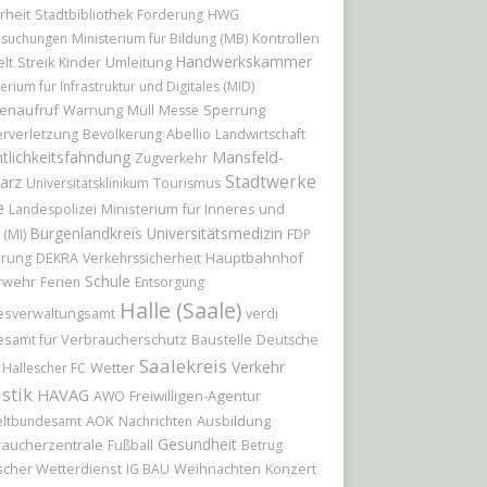
rheit
Stadtbibliothek
Förderung
HWG
hsuchungen
Ministerium für Bildung (MB)
Kontrollen
Handwerkskammer
Kinder
Umleitung
lt
Streik
erium für Infrastruktur und Digitales (MID)
enaufruf
Sperrung
Warnung
Müll
Messe
Abellio
rverletzung
Bevölkerung
Landwirtschaft
tlichkeitsfahndung
Mansfeld-
Zugverkehr
Stadtwerke
arz
Universitätsklinikum
Tourismus
e
Ministerium für Inneres und
Landespolizei
Burgenlandkreis
Universitätsmedizin
 (MI)
FDP
Hauptbahnhof
erung
DEKRA
Verkehrssicherheit
Schule
rwehr
Ferien
Entsorgung
Halle (Saale)
esverwaltungsamt
verdi
samt für Verbraucherschutz
Baustelle
Deutsche
Saalekreis
Verkehr
Wetter
Hallescher FC
istik
HAVAG
Freiwilligen-Agentur
AWO
AOK
Ausbildung
ltbundesamt
Nachrichten
Gesundheit
raucherzentrale
Fußball
Betrug
cher Wetterdienst
Weihnachten
Konzert
IG BAU