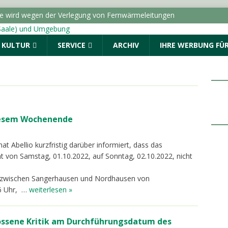
ße wird wegen der Verlegung von Fernwärmeleitungen
ICHTEN - HALLE (SAALE) & UMGEBUNG
& KULTUR
SERVICE
ARCHIV
IHRE WERBUNG FÜR
dungen vom Donnerstag, 06.08.2026
Menschen. Nicht Herkunft.“ startet in Sachsen-Anhalt
ALLE (SAALE) & UMGEBUNG
: Drei Fragen an die AOK Sachsen-Anhalt
TOPMELDUNG
iesem Wochenende
r geschlagen und beraubt
POLIZEIMELDUNGEN
at Abellio kurzfristig darüber informiert, dass das
t von Samstag, 01.10.2022, auf Sonntag, 02.10.2022, nicht
el zwischen Sangerhausen und Nordhausen von
6 Uhr, …
weiterlesen »
ossene Kritik am Durchführungsdatum des