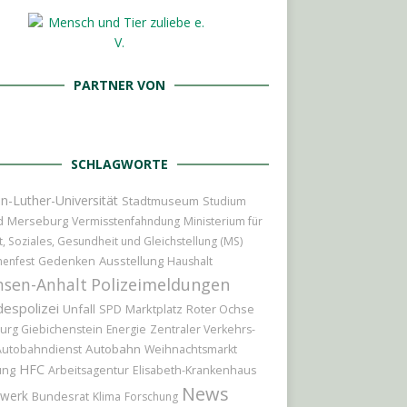
PARTNER VON
SCHLAGWORTE
n-Luther-Universität
Stadtmuseum
Studium
d
Merseburg
Vermisstenfahndung
Ministerium für
t, Soziales, Gesundheit und Gleichstellung (MS)
Ausstellung
nenfest
Gedenken
Haushalt
Polizeimeldungen
hsen-Anhalt
espolizei
Unfall
Marktplatz
Roter Ochse
SPD
urg Giebichenstein
Energie
Zentraler Verkehrs-
Autobahn
Autobahndienst
Weihnachtsmarkt
HFC
ung
Arbeitsagentur
Elisabeth-Krankenhaus
News
werk
Bundesrat
Klima
Forschung