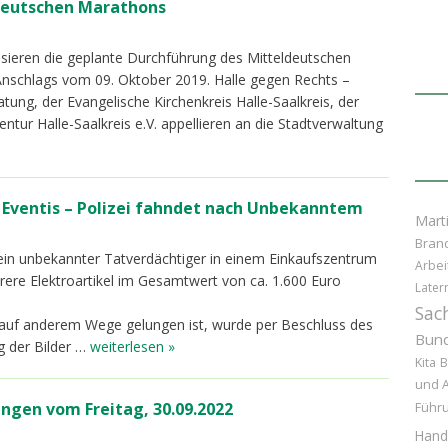
deutschen Marathons
kritisieren die geplante Durchführung des Mitteldeutschen
 Anschlags vom 09. Oktober 2019. Halle gegen Rechts –
tung, der Evangelische Kirchenkreis Halle-Saalkreis, der
gentur Halle-Saalkreis e.V. appellieren an die Stadtverwaltung
 Eventis – Polizei fahndet nach Unbekanntem
Marti
Bran
in unbekannter Tatverdächtiger in einem Einkaufszentrum
Arbei
ere Elektroartikel im Gesamtwert von ca. 1.600 Euro
Later
Sac
ht auf anderem Wege gelungen ist, wurde per Beschluss des
Bund
g der Bilder …
weiterlesen »
Kita
B
und 
ngen vom Freitag, 30.09.2022
Führ
Hand