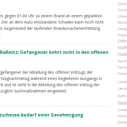
Siche
Durc
 es gegen 01.00 Uhr zu einem Brand an einem geparkten
Umwe
n. Der an dem Auto entstandene Schaden kann noch nicht
Minist
ist Gegenstand der laufenden Brandursachenermittlung.
Zeug
»
Körpe
Öffen
Südh
Raßnitz: Gefangener kehrt nicht in den offenen
Hall
Sport
Sani
afgefangener der Abteilung des offenen Vollzugs der
Feue
erstagnachmittag während eines begleiteten Ausgangs in
Land
und ist nicht in die Abteilung des offenen Vollzug der
Lande
rzüglich Suchmaßnahmen eingeleitet.
Bahn
Stat
Umwe
tzschesee bedarf einer Genehmigung
Verb
Deuts