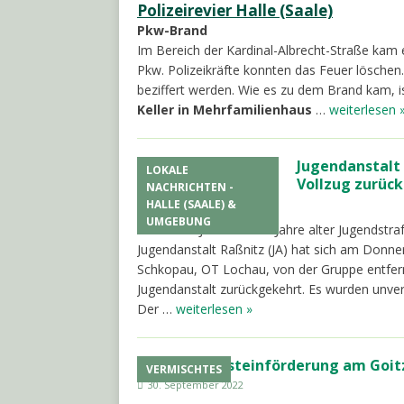
Polizeirevier Halle (Saale)
Pkw-Brand
Im Bereich der Kardinal-Albrecht-Straße kam
Pkw. Polizeikräfte konnten das Feuer lösche
beziffert werden. Wie es zu dem Brand kam, 
Keller in Mehrfamilienhaus
…
weiterlesen 
Jugendanstalt 
LOKALE
Vollzug zurück
NACHRICHTEN -
HALLE (SAALE) &
30. September 2022
UMGEBUNG
Raßnitz. MJ/LSA. Ein 21 Jahre alter Jugendstr
Jugendanstalt Raßnitz (JA) hat sich am Donn
Schkopau, OT Lochau, von der Gruppe entfernt 
Jugendanstalt zurückgekehrt. Es wurden unve
Der …
weiterlesen »
OVG: Bernsteinförderung am Goi
VERMISCHTES
30. September 2022