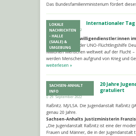
Das Bundesfamilienministerium fördert dies
Internationaler Tag
LOKALE
29. September 2022
NACHRICHTEN
- HALLE
Bereits 120 Freiwilligendienstler:innen
(SAALE) &
Halle. FWA. Laut der UNO-Flüchtlingshilfe Deu
UMGEBUNG
Millionen Menschen weltweit auf der Flucht – 
werden Menschen aufgrund von Krieg und Gewa
weiterlesen »
20 Jahre Jugen
SACHSEN-ANHALT
gratuliert
INFO
29. September 2022
Raßnitz. MJ/LSA. Die Jugendanstalt Raßnitz
genau 20 Jahre.
Sachsen-Anhalts Justizministerin Franzi
„Die Jugendanstalt Raßnitz ist eine der moder
Frauen und Männer, die in der Jugendanstalt t