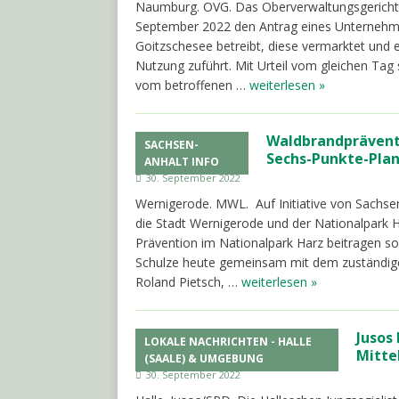
Naumburg. OVG. Das Oberverwaltungsgerichts
September 2022 den Antrag eines Unternehme
Goitzschesee betreibt, diese vermarktet und e
Nutzung zuführt. Mit Urteil vom gleichen Tag 
vom betroffenen …
weiterlesen »
Waldbrandpräventi
SACHSEN-
Sechs-Punkte-Plan
ANHALT INFO
30. September 2022
Wernigerode. MWL. Auf Initiative von Sachs
die Stadt Wernigerode und der Nationalpark 
Prävention im Nationalpark Harz beitragen so
Schulze heute gemeinsam mit dem zuständigen
Roland Pietsch, …
weiterlesen »
Jusos
LOKALE NACHRICHTEN - HALLE
Mitte
(SAALE) & UMGEBUNG
30. September 2022