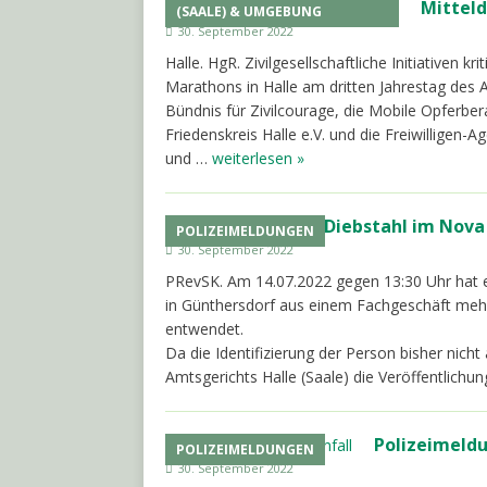
Mittel
(SAALE) & UMGEBUNG
30. September 2022
Halle. HgR. Zivilgesellschaftliche Initiativen 
Marathons in Halle am dritten Jahrestag des
Bündnis für Zivilcourage, die Mobile Opferbera
Friedenskreis Halle e.V. und die Freiwilligen-A
und …
weiterlesen »
Diebstahl im Nova
POLIZEIMELDUNGEN
30. September 2022
PRevSK. Am 14.07.2022 gegen 13:30 Uhr hat e
in Günthersdorf aus einem Fachgeschäft mehr
entwendet.
Da die Identifizierung der Person bisher nic
Amtsgerichts Halle (Saale) die Veröffentlichun
Polizeimeldu
POLIZEIMELDUNGEN
30. September 2022