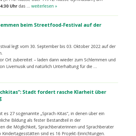
14:30 Uhr
das …
weiterlesen »
lemmen beim Streetfood-Festival auf der
stival legt vom 30. September bis 03. Oktober 2022 auf der
n.
h vor Ort zubereitet – laden dann wieder zum Schlemmen und
on Livemusik und natürlich Unterhaltung für die
…
chkitas“: Stadt fordert rasche Klarheit über
g
gibt es 27 sogenannte „Sprach-Kitas“, in denen über ein
iche Bildung als fester Bestandteil in der
zen die Möglichkeit, Sprachberaterinnen und Sprachberater
b Kindertagesstätten sind es 16 Projekt-Einrichtungen.