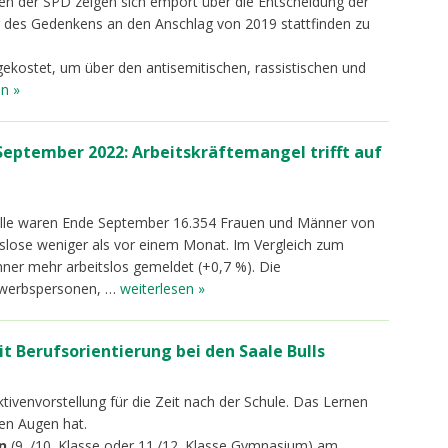
sten der SPD zeigen sich empört über die Entscheidung der
 des Gedenkens an den Anschlag von 2019 stattfinden zu
 gekostet, um über den antisemitischen, rassistischen und
en »
eptember 2022: Arbeitskräftemangel trifft auf
 Halle waren Ende September 16.354 Frauen und Männer von
itslose weniger als vor einem Monat. Im Vergleich zum
ner mehr arbeitslos gemeldet (+0,7 %). Die
Erwerbspersonen, …
weiterlesen »
t Berufsorientierung bei den Saale Bulls
ektivenvorstellung für die Zeit nach der Schule. Das Lernen
 den Augen hat.
n
(9. /10. Klasse oder 11./12. Klasse Gymnasium) am