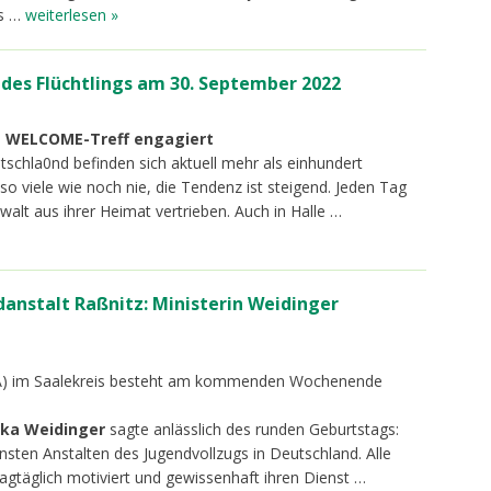
es …
weiterlesen »
 des Flüchtlings am 30. September 2022
 im WELCOME-Treff engagiert
tschla0nd befinden sich aktuell mehr als einhundert
so viele wie noch nie, die Tendenz ist steigend. Jeden Tag
lt aus ihrer Heimat vertrieben. Auch in Halle …
danstalt Raßnitz: Ministerin Weidinger
 (JA) im Saalekreis besteht am kommenden Wochenende
ska Weidinger
sagte anlässlich des runden Geburtstags:
nsten Anstalten des Jugendvollzugs in Deutschland. Alle
agtäglich motiviert und gewissenhaft ihren Dienst …