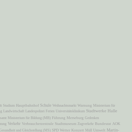
in
Hauptbahnhof
Schule
Studium
Weihnachtsmarkt
Warnung
Ministerium für
Stadtwerke Halle
ng
Landwirtschaft
Landespolizei
Ferien
Universitätsklinikum
samt
Ministerium für Bildung (MB)
Führung
Merseburg
Gedenken
Verkehr
Verbraucherzentrale
Stadtmuseum
AOK
tzung
Zugverkehr
Bundesrat
Martin-
, Gesundheit und Gleichstellung (MS)
SPD
Wetter
Konzert
Müll
Umwelt