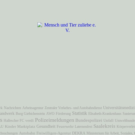
Universitätsmediz
ek
Nachrichten
Arbeitsagentur
Zentraler Verkehrs- und Autobahndienst
Statistik
andwerk
Burg Giebichenstein
AWO
Förderung
Elisabeth-Krankenhaus
Sanieru
s
Polizeimeldungen
Bundespolizei
Unfall
Hallescher FC
verdi
Umweltbunde
Saalekreis
Marktplatz
Gesundheit
AU
Kinder
Feuerwehr
Laternenfest
Körperverle
Autobahn
Freiwilligen-Agentur
chsuchungen
DEKRA
Ministerium für Arbeit, Soziales