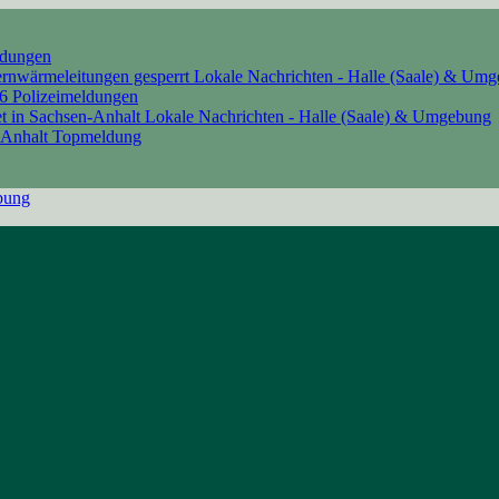
ldungen
ernwärmeleitungen gesperrt
Lokale Nachrichten - Halle (Saale) & Um
26
Polizeimeldungen
t in Sachsen-Anhalt
Lokale Nachrichten - Halle (Saale) & Umgebung
-Anhalt
Topmeldung