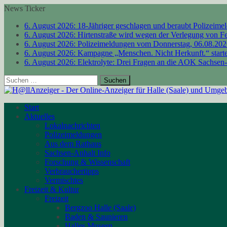
News Ticker
6. August 2026:
18-Jähriger geschlagen und beraubt
Polizeime
6. August 2026:
Hirtenstraße wird wegen der Verlegung von F
6. August 2026:
Polizeimeldungen vom Donnerstag, 06.08.20
6. August 2026:
Kampagne „Menschen. Nicht Herkunft.“ starte
6. August 2026:
Elektrolyte: Drei Fragen an die AOK Sachsen
Suchen
nach:
Start
Aktuelles
Lokalnachrichten
Polizeimeldungen
Aus dem Rathaus
Sachsen-Anhalt Info
Forschung & Wissenschaft
Verbrauchertipps
Vermischtes
Freizeit & Kultur
Freizeit
Bergzoo Halle (Saale)
Baden & Saunieren
Halles Museen