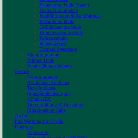
Planetarium Halle (Saale)
Halles Bibliotheken
Stadtführungen & Rundfahrten
Eislaufen in Halle
Grillflächen der Stadt
Hundewiesen in Halle
Parkeisenbahn
Sehenswertes
Tierpark Petersberg
Kinoprogramme
Bühnen Halle
Veranstaltungskalender
Service
Notrufnummern
Apotheken-Notdienst
Tier-Notdienst
(Sperr)müllentsorgung
Abfall-ABC
Tiervermittlung & Tierschutz
Mikrokosmos Halle
Archiv
Ihre Werbung für (H)alle
Über uns
Impressum
Datenschutz nach der DSGVO