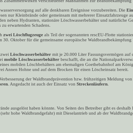
 das Zusammenwirken verschiedener Maßnahmen zur Brandbekämpfung ka
chwasserversorgung auf alle denkbaren Ereignisse vorzubereiten. Die
Ein
 diesen nur Kleinbrände oder gemeinsam mit mehrerer Einsatzfahrzeuge
en neben Hydranten, stationäre Löschwasserbehälter und natürliche G
s zu erwartenden Schadens.
ch
zwei
Löschflugzeuge
als Teil der sogenannten rescEU-Flotte station
s zum 30. Oktober für die gemeinsame europäische Waldbrandbekämpfung
z zwei
Löschwasserbehälter
mit je 20.000 Liter Fassungsvermögen auf
wei
mobile Löschwasserbehälter
beschafft, die an die Nationalparkver
 eines mobilen Löschbehälters am ehemaligen Goethebahnhof am Königs
ei Annen Hohne und auf dem Brocken für einen Löscheinsatz bereit.
rbesserung der Waldbrandprävention bzw. frühzeitigen Meldung von Bra
oren
. Angedacht ist auch der Einsatz von
Streckenläufern
.
nde ausgelöst haben könnte. Von Seiten des Betreiber gibt es deshal
5 (sehr hohe Waldbrandgefahr) mit Dieselantrieb und ab der Waldbrand