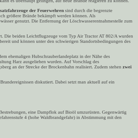
nn es überhaupt gelingen, auf neue Brände reagieren zu können.
satzfahrzeuge der Feuerwehren
sind durch die begrenzte
 auch größere Brände bekämpft werden können. Als
ewässer genutzt. Die Entfernung der Löschwasserentnahmestelle zum
iert. Die beiden Leichtflugzeuge vom Typ Air Tractor AT 802/A wurden
 bereit und können unter den schwierigen Standortsbedingungen des
 dem ehemaligen Hubschrauberlandeplatz in der Nähe des
waltung Harz ausgeliehen wurden. Auf Vorschlag des
berg an der Strecke der Brockenbahn realisiert. Zudem stehen
zwei
ndereignissen diskutiert. Dabei setzt man aktuell auf ein
b Bestrebungen, eine Dampflok auf Bioöl umzurüsten. Gegenwärtig
gefahrenstufe 4 (hohe Waldbrandgefahr) in Abstimmung mit den