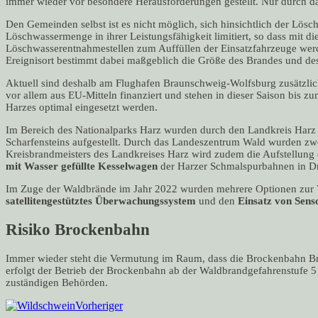
immer wieder vor besondere Herausforderungen gestellt. Nur durch
Den Gemeinden selbst ist es nicht möglich, sich hinsichtlich der Lös
Löschwassermenge in ihrer Leistungsfähigkeit limitiert, so dass mit
Löschwasserentnahmestellen zum Auffüllen der Einsatzfahrzeuge werd
Ereignisort bestimmt dabei maßgeblich die Größe des Brandes und de
Aktuell sind deshalb am Flughafen Braunschweig-Wolfsburg zusätzli
vor allem aus EU-Mitteln finanziert und stehen in dieser Saison bi
Harzes optimal eingesetzt werden.
Im Bereich des Nationalparks Harz wurden durch den Landkreis Har
Scharfensteins aufgestellt. Durch das Landeszentrum Wald wurden z
Kreisbrandmeisters des Landkreises Harz wird zudem die Aufstellung
mit Wasser gefüllte Kesselwagen
der Harzer Schmalspurbahnen in Dr
Im Zuge der Waldbrände im Jahr 2022 wurden mehrere Optionen zur Ve
satellitengestütztes Überwachungssystem
und den
Einsatz von Sens
Risiko Brockenbahn
Immer wieder steht die Vermutung im Raum, dass die Brockenbahn Brä
erfolgt der Betrieb der Brockenbahn ab der Waldbrandgefahrenstufe 
zuständigen Behörden.
Vorheriger