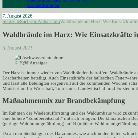
Kontaktformular
7. August 2026
Startseite
Sachsen-Anhalt Info
Waldbrände im Harz: Wie Einsatzkräfte
Waldbrände im Harz: Wie Einsatzkräfte i
3. August 2023
© H@llAnzeiger
Der Harz ist immer wieder von Waldbränden betroffen. Waldbrände am
Löscharbeiten beteiligt. Auch Einsatzkräfte der halleschen Feuerwehre
und lässt alle Beteiligten sorgenvoll auf die kommenden Wochen sc
Ministerium für Wirtschaft, Tourismus, Landwirtschaft und Forsten
mitt
Maßnahmenmix zur Brandbekämpfung
Im Rahmen der Wiederaufforstung und des Waldumbaus wird zukünfti
eine höhere “Zündbereitschaft” mit sich bringen. Die klimatischen
(geringe Waldbrandgefährdung) auf B (mittlere Waldbrandgefährdung
Da an den Steilhängen des Harzrandes, wie auch in den tiefen schluch