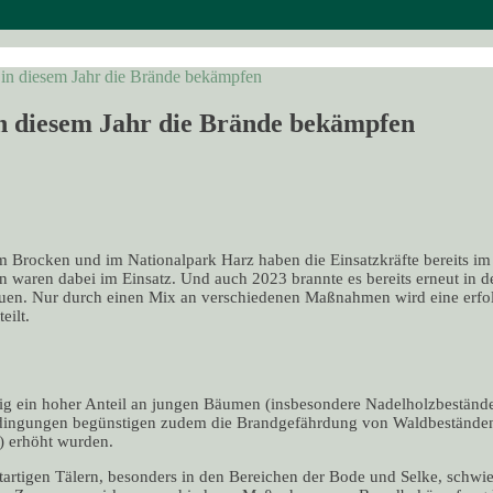
 in diesem Jahr die Brände bekämpfen
n diesem Jahr die Brände bekämpfen
 Brocken und im Nationalpark Harz haben die Einsatzkräfte bereits im
n waren dabei im Einsatz. Und auch 2023 brannte es bereits erneut in de
hauen. Nur durch einen Mix an verschiedenen Maßnahmen wird eine erf
eilt.
g ein hoher Anteil an jungen Bäumen (insbesondere Nadelholzbeständ
 Bedingungen begünstigen zudem die Brandgefährdung von Waldbestände
) erhöht wurden.
tartigen Tälern, besonders in den Bereichen der Bode und Selke, schwi