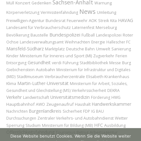
Sachsen-Anhalt
Konzert
Müll
Gedenken
Warnung
News
Umleitung
Körperverletzung
Vermisstenfahndung
HAVAG
Freiwilligen-Agentur
Bundesrat
Feuerwehr
AOK
Streik
Kita
Landesamt für Verbraucherschutz
Merseburg
Laternenfest
Bundespolizei
Baustelle
Roter
Bevölkerung
Fußball
Landespolizei
Ochse
Weihnachten
Landesverwaltungsamt
Energie
Hallescher FC
Mansfeld-Südharz
Marktplatz
Deutsche Bahn
Umwelt
Sanierung
Kinder
Ministerium für Inneres und Sport (MI)
Zugverkehr
Ferien
Gesundheit
Führung
Entsorgung
verdi
Stadtbibliothek
Messe
Burg
Autobahn
Giebichenstein
Ministerium für Infrastruktur und Digitales
Stadtmuseum
Verbraucherzentrale
(MID)
Elisabeth-Krankenhaus
Martin-Luther-Universität
Klima
Ministerium für Arbeit, Soziales,
Gesundheit und Gleichstellung (MS)
Verkehrssicherheit
DEKRA
Verkehr
Universitätsmedizin
Landwirtschaft
Förderung
HWG
Handwerkskammer
Hauptbahnhof
Zeugenaufruf
AWO
Haushalt
Burgenlandkreis
Sicherheit
Nachrichten
FDP
IG BAU
Wetter
Durchsuchungen
Zentraler Verkehrs- und Autobahndienst
HFC
Sperrung
Ausbildung
Studium
Ministerium für Bildung (MB)
Öffentlichkeitsfahndung
Tourismus
Betrug
Arbeitsagentur
Diese Website benutzt Cookies. Wenn Sie die Website weiter