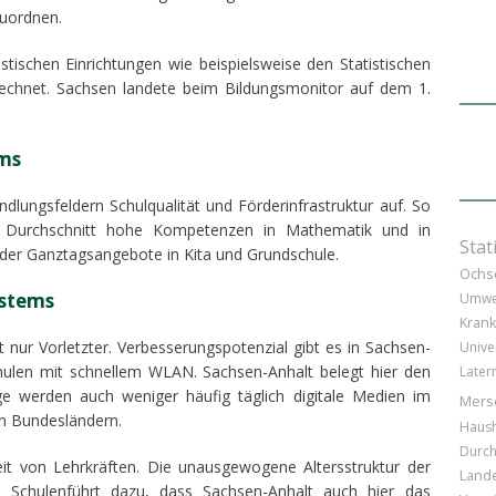
zuordnen.
ischen Einrichtungen wie beispielsweise den Statistischen
echnet.
Sachsen landete beim Bildungsmonitor auf dem 1.
ems
dlungsfeldern Schulqualität und Förderinfrastruktur auf. So
im Durchschnitt hohe Kompetenzen in Mathematik und in
Stat
der Ganztagsangebote in Kita und Grundschule.
Ochs
ystems
Umwe
Kran
t nur Vorletzter. Verbesserungspotenzial gibt es in Sachsen-
Unive
chulen mit schnellem WLAN. Sachsen-Anhalt belegt hier den
Later
lge werden auch weniger häufig täglich digitale Medien im
Mers
ren Bundesländern.
Haush
Durc
eit von Lehrkräften
. Die unausgewogene Altersstruktur der
Land
n Schulenführt dazu, dass Sachsen-Anhalt auch hier das