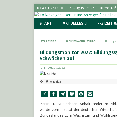
6. August 2026:
Hirtenstra
NEWS TICKER
gesperrt
LOKALE NACHR
START
AKTUELLES
FREIZEIT 
6. August 2026:
Polizeimel
POLIZEIMELDUNGEN
6. August 2026:
Kampagne „
STARTSEITE
SACHSEN-ANHALT INFO
Bildungsm
LOKALE NACHRICHTEN - H
Bildungsmonitor 2022: Bildungss
6. August 2026:
Elektrolyte
Schwächen auf
6. August 2026:
18-Jährige
17. August 2022
© H@llAnzeiger
Berlin. INSM. Sachsen
–
Anhalt
landet
im
Bil
wurde vom Institut der deutschen Wirtschaft 
Bundeslandes zum Wachstum und Wohlstand de