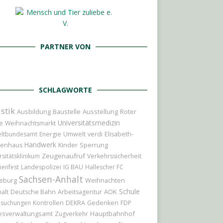
PARTNER VON
SCHLAGWORTE
istik
Ausbildung
Baustelle
Ausstellung
Roter
Universitätsmedizin
e
Weihnachtsmarkt
ltbundesamt
Energie
Umwelt
verdi
Elisabeth-
Handwerk
Kinder
Sperrung
kenhaus
Zeugenaufruf
rsitätsklinikum
Verkehrssicherheit
nenfest
Landespolizei
IG BAU
Hallescher FC
Sachsen-Anhalt
eburg
Weihnachten
Schule
AOK
alt
Deutsche Bahn
Arbeitsagentur
hsuchungen
Kontrollen
DEKRA
Gedenken
FDP
Hauptbahnhof
esverwaltungsamt
Zugverkehr