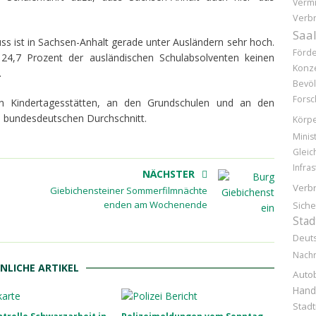
Vermi
Verb
Saal
ss ist in Sachsen-Anhalt gerade unter
Ausländern sehr hoch.
Förd
 24,7 Prozent der ausländischen Schulabsolventen keinen
Konz
.
Bevöl
Forsc
 den Kindertagesstätten, an den Grundschulen und an den
m bundesdeutschen Durchschnitt.
Körpe
Minis
Gleic
Infras
NÄCHSTER
Verb
Giebichensteiner Sommerfilmnächte
enden am Wochenende
Siche
Stad
Deuts
Nachr
NLICHE ARTIKEL
Auto
Hand
Stad