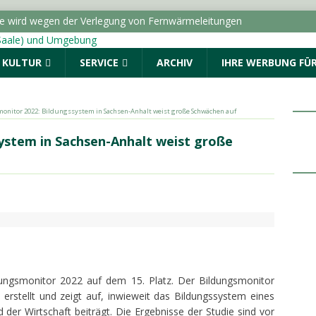
ße wird wegen der Verlegung von Fernwärmeleitungen
ICHTEN - HALLE (SAALE) & UMGEBUNG
& KULTUR
SERVICE
ARCHIV
IHRE WERBUNG FÜR
dungen vom Donnerstag, 06.08.2026
Menschen. Nicht Herkunft.“ startet in Sachsen-Anhalt
onitor 2022: Bildungssystem in Sachsen-Anhalt weist große Schwächen auf
ALLE (SAALE) & UMGEBUNG
ystem in Sachsen-Anhalt weist große
: Drei Fragen an die AOK Sachsen-Anhalt
TOPMELDUNG
r geschlagen und beraubt
POLIZEIMELDUNGEN
dungsmonitor
20
2
2
auf
de
m
1
5
.
Platz
. Der Bildungsmonitor
erstellt und zeigt auf, inwieweit das Bildungssystem eines
r Wirtschaft beiträgt. Die Ergebnisse der Studie sind vor