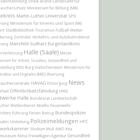
Brand
Landesamt für
sstenfahndung
Streik
raucherschutz
Ministerium für Bildung (MB)
ekreis
Martin-Luther-Universität
SPD
Ministerium für Inneres und Sport (MI)
erung
ert
Wetter
Stadtbibliothek
Tourismus
Fußball
kerung
Zentraler Verkehrs- und Autobahndienst
Mansfeld-Südharz
Burgenlandkreis
hung
Halle (Saale)
rverletzung
Messe
terium für Arbeit, Soziales, Gesundheit und
hstellung (MS)
Burg Giebichenstein
Ministerium für
truktur und Digitales (MID)
Warnung
News
HAVAG
raucherzentrale
Entsorgung
Öffentlichkeitsfahndung
rheit
HWG
twerke Halle
Bundesrat
Landwirtschaft
cher Wetterdienst
Abellio
Feuerwehr
Bundespolizei
Führung
ichten
Ferien
Betrug
Polizeimeldungen
HFC
bahn
Umleitung
werkskammer
Studium
Müll
AWO
Kita
Gesundheit
tmuseum
Freiwilligen-Agentur
Klima