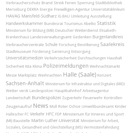
Verbraucherschutz
Brand
Sperrung
Streik
Ferien
Stadtbibliothek
Merseburg
Freiwilligen-Agentur
DEKRA
Energie
Universitätsklinikum
HAVAG
Mansfeld-Südharz
Umleitung
Ausstellung
IG BAU
Statistik
Handwerkskammer
Bundesrat
Abellio
Tourismus
Deutscher Wetterdienst
Ministerium für Bildung (MB)
Elisabeth-
Burgenlandkreis
Krankenhaus
Landesverwaltungsamt
Gedenken
Saalekreis
Schule
Verbraucherzentrale
Forschung
Bevölkerung
Stadtmuseum
Förderung
Sanierung
Entsorgung
Universitätsmedizin
Verkehrssicherheit
Durchsuchungen
Haushalt
Polizeimeldungen
Sicherheit
Kita
Klima
Weihnachtsmarkt
Halle (Saale)
Marktplatz
Weihnachten
Konzert
Messe
Sachsen-Anhalt
Ministerium für Infrastruktur und Digitales (MID)
Wetter
Hauptbahnhof
verdi
Landespolizei
Arbeitsagentur
Bundespolizei
Feuerwehr
Landwirtschaft
Zugverkehr
Kontrollen
News
Zeugenaufruf
Roter Ochse
Kinder
Müll
Umweltbundesamt
Verkehr
HFC
Ministerium für Inneres und Sport
Hallescher FC
FDP
Martin-Luther-Universität
(MI)
Baustelle
Ministerium für Arbeit,
Soziales, Gesundheit und Gleichstellung (MS)
Vermisstenfahndung