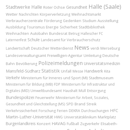
Halle (Saale)
Stadtwerke Halle
Gesundheit
Roter Ochse
Wetter
Nachrichten
Körperverletzung
Weihnachtsmarkt
Verbraucherzentrale
Ausstellung
Förderung
Gedenken
Studium
Ausbildung
Sicherheit
Tourismus
Energie
Stadtbibliothek
Weihnachten
Autobahn
Bundesrat
Betrug
Hallescher FC
Schule
Landesamt für Verbraucherschutz
Laternenfest
News
Deutscher Wetterdienst
Merseburg
Landwirtschaft
verdi
Freiwilligen-Agentur
Umleitung
Landesverwaltungsamt
Deutsche
Polizeimeldungen
Universitätsmedizin
Bahn
Bevölkerung
Statistik
Mansfeld-Südharz
Handwerk
Unfall
Messe
Kita
Verkehr
Ministerium für Inneres und Sport (MI)
Stadtmuseum
Ministerium für Bildung (MB)
FDP
Ministerium für Infrastruktur und
Digitales (MID)
Umweltbundesamt
Haushalt
Müll
Entsorgung
Bundespolizei
Feuerwehr
Ministerium für Arbeit, Soziales,
Brand
Gesundheit und Gleichstellung (MS)
SPD
Streik
HFC
Verkehrssicherheit
Forschung
Ferien
DEKRA
Durchsuchungen
Martin-Luther-Universität
Marktplatz
HWG
Universitätsklinikum
HAVAG
Burgenlandkreis
Konzert
Fußball
Zugverkehr
Elisabeth-