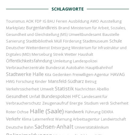
SCHLAGWORTE
AOK
Ausbildung
Ausstellung
Tourismus
FDP
IG BAU
Ferien
AWO
Burgenlandkreis
Marktplatz
Brand
Ministerium für Arbeit, Soziales,
Baustelle
Gesundheit und Gleichstellung (MS)
Umweltbundesamt
Schule
Stadtmuseum
Sanierung
Stadtbibliothek
Müll
Förderung
Deutscher Wetterdienst
Entsorgung
Ministerium für Infrastruktur und
Merseburg
Wetter
Digitales (MID)
Streik
Haushalt
Öffentlichkeitsfahndung
Umleitung
Landespolizei
Verbraucherzentrale
Bundesrat
Autobahn
Hauptbahnhof
Stadtwerke Halle
HAVAG
Freiwilligen-Agentur
Kita
Gedenken
Mansfeld-Südharz
Kinder
HWG
Forschung
Betrug
Statistik
Abellio
Verkehrssicherheit
Umwelt
Nachrichten
Bundespolizei
Gesundheit
HFC
Unfall
Landesamt für
Verbraucherschutz
Zeugenaufruf
Sicherheit
Energie
Studium
verdi
Halle (Saale)
Handwerk
Roter Ochse
Führung
DEKRA
Verkehr
Klima
Laternenfest
Warnung
Arbeitsagentur
Landwirtschaft
Sachsen-Anhalt
Deutsche Bahn
Universitätsklinikum