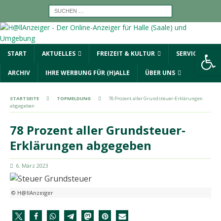
Werkzeugleiste öffnen
START
AKTUELLES
FREIZEIT & KULTUR
SERVICE
ARCHIV
IHRE WERBUNG FÜR (H)ALLE
ÜBER UNS
STARTSEITE
TOPMELDUNG
78 Prozent aller Grundsteuer-Erklärungen
abgegeben
78 Prozent aller Grundsteuer-
Erklärungen abgegeben
6. März 2023
© H@llAnzeiger