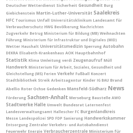
Gesundheit
Deutscher Wetterdienst
Sicherheit
Burg
Saalekreis
Martin-Luther-Universität
Giebichenstein
HFC
Unfall
Landesamt für
Tourismus
Universitätsklinikum
Verbraucherschutz
HWG
Bevölkerung
Nachrichten
Weihnachten
Zugverkehr
Betrug
Ministerium für Bildung (MB)
Führung
Ministerium für Infrastruktur und Digitales (MID)
Universitätsmedizin
Wetter
Sperrung
Autobahn
Haushalt
AOK
Hauptbahnhof
DEKRA
Elisabeth-Krankenhaus
Statistik
Umleitung
Zeugenaufruf
Klima
verdi
Müll
Handwerk
Ministerium für Arbeit, Soziales, Gesundheit und
Verkehr
Konzert
Gleichstellung (MS)
Ferien
Fußball
Kinder
Brand
Stadtbibliothek
Streik
Arbeitsagentur
IG BAU
News
Mansfeld-Südharz
Abellio
Roter Ochse
Gedenken
Sachsen-Anhalt
Merseburg
Baustelle
Förderung
AWO
Stadtwerke Halle
Bundesrat
Umwelt
Laternenfest
Burgenlandkreis
Landesverwaltungsamt
Hallescher FC
Handwerkskammer
Messe
Landespolizei
SPD
FDP
Sanierung
Entsorgung
Zentraler Verkehrs- und Autobahndienst
Feuerwehr
Verbraucherzentrale
Ministerium für
Energie