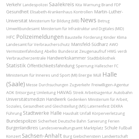
Saalekreis
Verkehr
Brand
Landespolizei
Kita
Warnung
FDP
Gesundheit
Martin-Luther-
Elisabeth-Krankenhaus
Kontrollen
News
Universität
Ministerium für Bildung (MB)
Betrug
Umweltbundesamt
Ministerium für Infrastruktur und Digitales (MID)
Polizeimeldungen
HFC
Baustelle
Kinder
Förderung
Klima
Mansfeld-Südharz
Landesamt für Verbraucherschutz
AWO
Abellio
Bundesrat
Zeugenaufruf
Vermisstenfahndung
HWG
verdi
Handwerkskammer
Verbraucherzentrale
Stadtbibliothek
Statistik
Öffentlichkeitsfahndung
Sperrung
Hallescher FC
Halle
Ministerium für Inneres und Sport (MI)
Energie
Müll
(Saale)
Freiwilligen-Agentur
Messe
Durchsuchungen
Zugverkehr
HAVAG
AOK
Umleitung
Autobahn
Entsorgung
Streik
Arbeitsagentur
Universitätsmedizin
Handwerk
Gedenken
Ministerium für Arbeit,
Soziales, Gesundheit und Gleichstellung (MS)
Laternenfest
DEKRA
Stadtwerke Halle
Führung
Unfall
Haushalt
Körperverletzung
Bundespolizei
Sicherheit
Deutsche Bahn
Sanierung
Ferien
Burgenlandkreis
Schule
Marktplatz
Landesverwaltungsamt
Fußball
Sachsen-Anhalt
Konzert
Burg Giebichenstein
Landwirtschaft