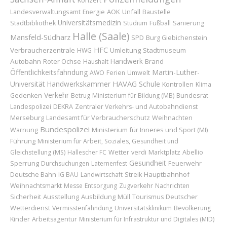
Konzert
AOK
Unfall
Baustelle
Landesverwaltungsamt
Energie
Universitätsmedizin
Stadtbibliothek
Studium
Fußball
Sanierung
Halle (Saale)
Mansfeld-Südharz
SPD
Burg Giebichenstein
HFC
Verbraucherzentrale
Umleitung
Stadtmuseum
HWG
Handwerk
Autobahn
Roter Ochse
Brand
Haushalt
Öffentlichkeitsfahndung
Martin-Luther-
AWO
Ferien
Umwelt
HAVAG
Universität
Handwerkskammer
Schule
Kontrollen
Klima
Verkehr
Bundesrat
Gedenken
Betrug
Ministerium für Bildung (MB)
Landespolizei
DEKRA
Zentraler Verkehrs- und Autobahndienst
Merseburg
Landesamt für Verbraucherschutz
Weihnachten
Bundespolizei
Ministerium für Inneres und Sport (MI)
Warnung
Führung
Ministerium für Arbeit, Soziales, Gesundheit und
Wetter
Marktplatz
Abellio
Gleichstellung (MS)
Hallescher FC
verdi
Gesundheit
Sperrung
Feuerwehr
Durchsuchungen
Laternenfest
Hauptbahnhof
Deutsche Bahn
IG BAU
Landwirtschaft
Streik
Weihnachtsmarkt
Messe
Entsorgung
Zugverkehr
Nachrichten
Sicherheit
Ausstellung
Ausbildung
Deutscher
Müll
Tourismus
Wetterdienst
Vermisstenfahndung
Universitätsklinikum
Bevölkerung
Kinder
Arbeitsagentur
Ministerium für Infrastruktur und Digitales (MID)