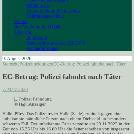
Abfall-ABC
Tiervermittlung & Tierschutz
Mikrokosmos Halle
Archiv
Ihre Werbung für (H)alle
Über uns
Impressum
Datenschutz nach der DSGVO
Kontaktformular
9. August 2026
Startseite
Polizeimeldungen
EC-Betrug: Polizei fahndet nach Täter
EC-Betrug: Polizei fahndet nach Täter
7. März 2023
© H@llAnzeiger
Halle. PRev. Das Polizeirevier Halle (Saale) ermittelt gegen eine
unbekannte männliche Person nach einem Diebstahl im besonders
schweren Fall. Der unbekannte Täter zerstörte am 20.11.2022 in der
Zeit von 15.35 Uhr bis 16.00 Uhr die Seitenscheiben von insgesamt
vier abgestellten Fahrzeugen auf einem Parkplatz im Bereich der