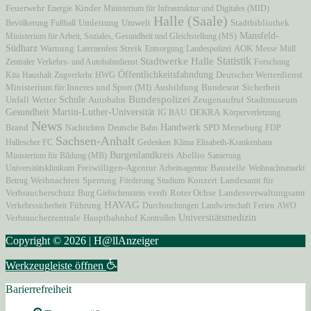
Feuerwehr
Energie
Kinder
Ministerium für Infrastruktur und Digitales (MID)
Halle (Saale)
Bevölkerung
Fußball
Umleitung
Umwelt
Stadtbibliothek
Mansfeld-
Ministerium für Arbeit, Soziales, Gesundheit und Gleichstellung (MS)
Südharz
AOK
Warnung
Laternenfest
Streik
Entsorgung
Landespolizei
Messe
Müll
Statistik
Stadtwerke Halle
Zentraler Verkehrs- und Autobahndienst
Forschung
Öffentlichkeitsfahndung
Kita
Haushalt
Zugverkehr
HWG
Deutscher Wetterdienst
Ministerium für Inneres und Sport (MI)
Ausbildung
Bundesrat
Sicherheit
Bundespolizei
Unfall
Schule
Autobahn
Zeugenaufruf
Stadtmuseum
Wetter
Martin-Luther-Universität
Gesundheit
IG BAU
DEKRA
Körperverletzung
News
Brand
Handwerk
Nachrichten
Deutsche Bahn
SPD
Merseburg
FDP
Sachsen-Anhalt
Hallescher FC
Gedenken
Klima
Elisabeth-Krankenhaus
Burgenlandkreis
Ministerium für Bildung (MB)
Abellio
Sanierung
Freiwilligen-Agentur
Universitätsklinikum
Arbeitsagentur
Baustelle
Weihnachtsmarkt
Betrug
Weihnachten
Sperrung
Förderung
Studium
Konzert
Landesamt für
Verbraucherschutz
Burg Giebichenstein
verdi
Roter Ochse
Landesverwaltungsamt
HAVAG
Verkehrssicherheit
Führung
Durchsuchungen
Landwirtschaft
Ferien
AWO
Verbraucherzentrale
Hauptbahnhof
Universitätsmedizin
Kontrollen
Copyright © 2026 | H@llAnzeiger
Werkzeugleiste öffnen
Barierrefreiheit