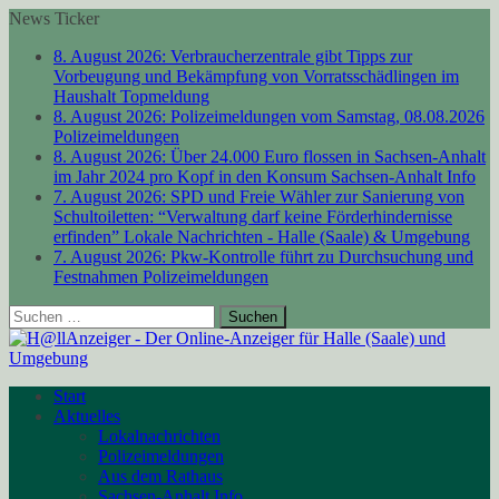
News Ticker
8. August 2026:
Verbraucherzentrale gibt Tipps zur
Vorbeugung und Bekämpfung von Vorratsschädlingen im
Haushalt
Topmeldung
8. August 2026:
Polizeimeldungen vom Samstag, 08.08.2026
Polizeimeldungen
8. August 2026:
Über 24.000 Euro flossen in Sachsen-Anhalt
im Jahr 2024 pro Kopf in den Konsum
Sachsen-Anhalt Info
7. August 2026:
SPD und Freie Wähler zur Sanierung von
Schultoiletten: “Verwaltung darf keine Förderhindernisse
erfinden”
Lokale Nachrichten - Halle (Saale) & Umgebung
7. August 2026:
Pkw-Kontrolle führt zu Durchsuchung und
Festnahmen
Polizeimeldungen
Suchen
nach:
Start
Aktuelles
Lokalnachrichten
Polizeimeldungen
Aus dem Rathaus
Sachsen-Anhalt Info