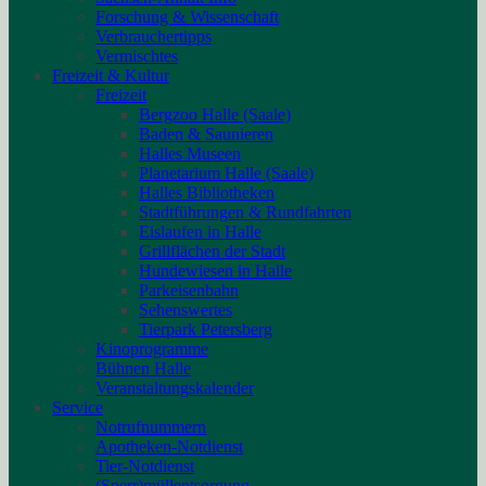
Forschung & Wissenschaft
Verbrauchertipps
Vermischtes
Freizeit & Kultur
Freizeit
Bergzoo Halle (Saale)
Baden & Saunieren
Halles Museen
Planetarium Halle (Saale)
Halles Bibliotheken
Stadtführungen & Rundfahrten
Eislaufen in Halle
Grillflächen der Stadt
Hundewiesen in Halle
Parkeisenbahn
Sehenswertes
Tierpark Petersberg
Kinoprogramme
Bühnen Halle
Veranstaltungskalender
Service
Notrufnummern
Apotheken-Notdienst
Tier-Notdienst
(Sperr)müllentsorgung