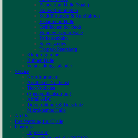
Planetarium Halle (Saale)
Halles Bibliotheken
Stadtführungen & Rundfahrten
Eislaufen in Halle
Grillflächen der Stadt
Hundewiesen in Halle
Parkeisenbahn
Sehenswertes
Tierpark Petersberg
Kinoprogramme
Bühnen Halle
Veranstaltungskalender
Service
Notrufnummern
Apotheken-Notdienst
Tier-Notdienst
(Sperr)müllentsorgung
Abfall-ABC
Tiervermittlung & Tierschutz
Mikrokosmos Halle
Archiv
Ihre Werbung für (H)alle
Über uns
Impressum
Datenschutz nach der DSGVO