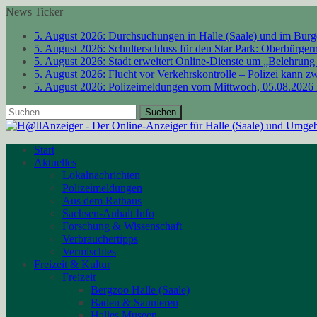
News Ticker
5. August 2026:
Durchsuchungen in Halle (Saale) und im Burg
5. August 2026:
Schulterschluss für den Star Park: Oberbürger
5. August 2026:
Stadt erweitert Online-Dienste um „Belehrung
5. August 2026:
Flucht vor Verkehrskontrolle – Polizei kann z
5. August 2026:
Polizeimeldungen vom Mittwoch, 05.08.2026
Suchen
nach:
Start
Aktuelles
Lokalnachrichten
Polizeimeldungen
Aus dem Rathaus
Sachsen-Anhalt Info
Forschung & Wissenschaft
Verbrauchertipps
Vermischtes
Freizeit & Kultur
Freizeit
Bergzoo Halle (Saale)
Baden & Saunieren
Halles Museen