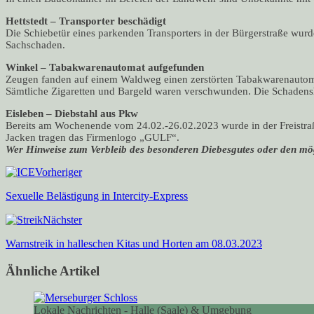
Hettstedt – Transporter beschädigt
Die Schiebetür eines parkenden Transporters in der Bürgerstraße wur
Sachschaden.
Winkel – Tabakwarenautomat aufgefunden
Zeugen fanden auf einem Waldweg einen zerstörten Tabakwarenautoma
Sämtliche Zigaretten und Bargeld waren verschwunden. Die Schadenshö
Eisleben – Diebstahl aus Pkw
Bereits am Wochenende vom 24.02.-26.02.2023 wurde in der Freistraß
Jacken tragen das Firmenlogo „GULF“.
Wer Hinweise zum Verbleib des besonderen Diebesgutes oder den mög
Vorheriger
Sexuelle Belästigung in Intercity-Express
Nächster
Warnstreik in halleschen Kitas und Horten am 08.03.2023
Ähnliche Artikel
Lokale Nachrichten - Halle (Saale) & Umgebung