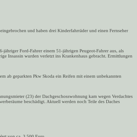
r eingebrochen und haben drei Kinderfahrräder und einen Fernseher
-jähriger Ford-Fahrer einem 51-jährigen Peugeot-Fahrer aus, als
ige Insassin wurden verletzt ins Krankenhaus gebracht. Ermittlungen
nem ab geparkten Pkw Skoda ein Reifen mit einem unbekannten
ohnungsmieter (23) der Dachgeschosswohnung kam wegen Verdachtes
werberäume beschädigt. Aktuell werden noch Teile des Daches
ert von ca. 3.500 Euro.