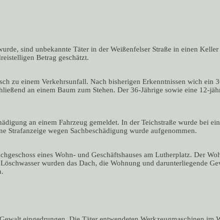
urde, sind unbekannte Täter in der Weißenfelser Straße in einen Kelle
eistelligen Betrag geschätzt.
h zu einem Verkehrsunfall. Nach bisherigen Erkenntnissen wich ein 36
hließend an einem Baum zum Stehen. Der 36-Jährige sowie eine 12-jähr
digung an einem Fahrzeug gemeldet. In der Teichstraße wurde bei ei
 Eine Strafanzeige wegen Sachbeschädigung wurde aufgenommen.
achgeschoss eines Wohn- und Geschäftshauses am Lutherplatz. Der W
e Löschwasser wurden das Dach, die Wohnung und darunterliegende Ge
n.
 Gewalt eingedrungen. Die Täter entwendeten Werkzeugmaschinen im W