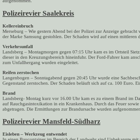
aufgenommen.
Polizeirevier Saalekreis
Kellereinbruch
Merseburg – Wie gestern Abend bei der Polizei zur Anzeige gebracht w
der Marke Samsung gestohlen. Der Schaden wird auf einen mittleren dr
Verkehrsunfall
Landsberg – Montagmorgen gegen 07:15 Uhr kam es im Ortsteil Sietzsc
dieser in den Kreuzungsbereich hineinfuhr. Der Ford-Fahrer kam ansc
zum Unfallhergang wurden eingeleitet.
Reifen zerstochen
Langenbogen – Sonntagabend gegen 20:45 Uhr wurde eine Sachbeschä
Gegenstand zerstochen. Der Schaden beläuft sich auf ca. 100 Euro.
Brand
Landsberg- Montag kurz vor 16.00 Uhr kam es zu einem Brand im D
auf Rauchgasintoxikation in ein Krankenhaus. Durch das Feuer sowi
abgetragen. Die Ermittlungen zur Brandursache wurden aufgenomme
Polizeirevier Mansfeld-Südharz
Eisleben – Werkzeug entwendet
In einen Baucontainer im Bereich der Landwehr sind Unbekannte mit