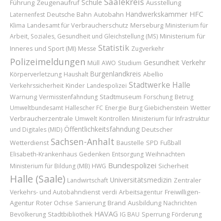
Saalekreis
Schule
Führung
Zeugenaufruf
Ausstellung
Handwerkskammer
HFC
Autobahn
Laternenfest
Deutsche Bahn
Landesamt für Verbraucherschutz
Merseburg
Klima
Ministerium für
Ministerium für
Arbeit, Soziales, Gesundheit und Gleichstellung (MS)
Statistik
Inneres und Sport (MI)
Messe
Zugverkehr
Polizeimeldungen
Gesundheit
Verkehr
Müll
AWO
Studium
Burgenlandkreis
Abellio
Körperverletzung
Haushalt
Stadtwerke Halle
Kinder
Verkehrssicherheit
Landespolizei
Stadtmuseum
Warnung
Vermisstenfahndung
Forschung
Betrug
Wetter
Umweltbundesamt
Hallescher FC
Energie
Burg Giebichenstein
Verbraucherzentrale
Umwelt
Kontrollen
Ministerium für Infrastruktur
Öffentlichkeitsfahndung
Deutscher
und Digitales (MID)
Sachsen-Anhalt
Wetterdienst
Baustelle
SPD
Fußball
Weihnachten
Elisabeth-Krankenhaus
Gedenken
Entsorgung
Bundespolizei
Sicherheit
Ministerium für Bildung (MB)
HWG
Halle (Saale)
Universitätsmedizin
Landwirtschaft
Zentraler
Freiwilligen-
Verkehrs- und Autobahndienst
verdi
Arbeitsagentur
Agentur
Roter Ochse
Brand
Ausbildung
Sanierung
Nachrichten
HAVAG
Sperrung
Bevölkerung
Stadtbibliothek
IG BAU
Förderung