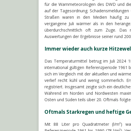
für die Warnmeteorologen des DWD und die 
auf der Tagesordnung. Schadensmeldungen un
Straßen waren in den Medien häufig zu 
vergangene Juli wärmer als in den herang
überdurchschnittlich oft zum Zuge. Das
Auswertungen der Ergebnisse seiner rund 20
Immer wieder auch kurze Hitzewel
Das Temperaturmittel betrug im Juli 2024 1
international gültigen Referenzperiode 1961 b
sich im Vergleich mit der aktuellen und wärm
verlief recht kühl und wenig sommerlich. 
registriert. Insgesamt zeigte sich ein deutl
Während im Norden und Nordwesten maxim
Osten und Süden teils über 20. Oftmals folgt
Oftmals Starkregen und heftige G
Mit 88 Liter pro Quadratmeter (l/m²) w
Referenzperiode 1961 bis 1990 (78 l/m²). Ver