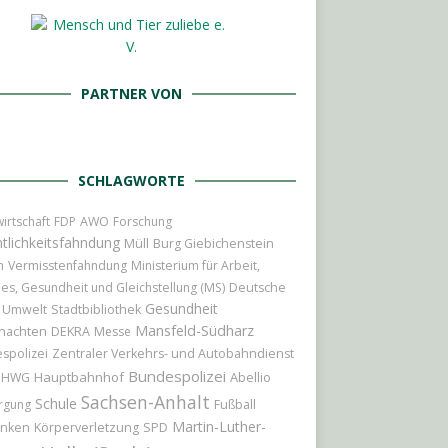
PARTNER VON
SCHLAGWORTE
irtschaft
FDP
AWO
Forschung
tlichkeitsfahndung
Müll
Burg Giebichenstein
n
Vermisstenfahndung
Ministerium für Arbeit,
les, Gesundheit und Gleichstellung (MS)
Deutsche
Gesundheit
Umwelt
Stadtbibliothek
Mansfeld-Südharz
nachten
DEKRA
Messe
spolizei
Zentraler Verkehrs- und Autobahndienst
Bundespolizei
Hauptbahnhof
Abellio
HWG
Sachsen-Anhalt
Schule
rgung
Fußball
Martin-Luther-
nken
Körperverletzung
SPD