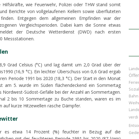
Hilfskräfte, wie Feuerwehr, Polizei oder THW stand somit
d Berichte von vollgelaufenen Kellern sowie überfluteten
finden. Entgegen dem allgemeinen Empfinden war der
ezogenen Vergleichsperioden. Dabei kam die Sonne etwas
 meldet der Deutsche Wetterdienst (DWD) nach ersten
00 Messstationen.
len
8,9 Grad Celsius (°C) und lag damit um 2,0 Grad über der
Landw
is1990 (16,9 °C). Ein leichter Überschuss von 0,6 Grad ergab
Öffen
eren Periode 1991 bis 2020 (18,3 °C). Der Start in den Monat
Ferie
Erst am 5. wurde im Süden flächendeckend ein Sommertag
Sozia
iches Nordwest-Südost-Gefälle bei der Anzahl an Sommertagen.
Bahn
al 2 bis 10 Sommertage zu Buche standen, waren es im
Weih
en auf kurze Hitzewellen rasche Dämpfer.
Lande
verdi
ewitter
Entso
ar es etwa 14 Prozent (%) feuchter in Bezug auf die
Gede
glichen mit der feuchteren Periode 1991 bis 2020 (87 l/qm)