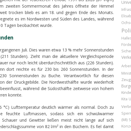
Unive
us. Im zweiten Sommermonat des Jahres öffnete der Himmel
Infras
dweit trocken blieb es am 18. und gegen Ende des Monats.
Elisa
, regnete es im Nordwesten und Süden des Landes, während
Ochs
 10 Tagen beobachtet wurde.
Pol
tunden
Halle
Förd
vergangenen Juli. Dies waren etwa 13 % mehr Sonnenstunden
Siche
(211 Stunden). Zieht man die aktuellere Vergleichsperiode
Verk
auer nur noch leicht überdurchschnittlich aus (226 Stunden).
Arbei
enn dort reichte es für 230 bis 260 Sonnenstunden. In der
Minis
230 Sonnenstunden zu Buche. Verantwortlich für diesen
Zeug
ion der Druckgebilde. Die Nordwesthälfte wurde wiederholt
Burg
beeinflusst, während die Südosthälfte zeitweise von hohem
Kinde
eren konnte.
Kita
U
Verb
6 °C) Lufttemperatur deutlich wärmer als normal. Doch zu
Sper
e feuchte Luftmassen, sodass sich ein schwülwarmer
(MI)
ige Schauer und Gewitter ließen meist nicht lange auf sich
S
Konz
derschlagssumme von 82 l/m² in den Büchern. Es fiel damit