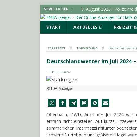
8. August 2026:
Polizeimel
NEWS TICKER
8. August 2026:
Über 24.000
START
AKTUELLES
FREIZEIT 
den Konsum
SACHSEN-
7. August 2026:
SPD und Fre
keine Förderhindernisse erf
STARTSEITE
TOPMELDUNG
Deutschlandwetter i
UMGEBUNG
Deutschlandwetter im Juli 2024 
7. August 2026:
Pkw-Kontro
31. Juli 2024
POLIZEIMELDUNGEN
8. August 2026:
Verbrauche
© H@llAnzeiger
Vorratsschädlingen im Haus
Offenbach. DWD. Auch der Juli 2024 war e
einfach nicht einstellen. Auf kurze Hitzewell
sommerlichen Intermezzi mitunter beendeten.
schwere Sturmböen und größerer Hagel waren 