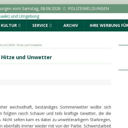
dungen vom Samstag, 08.08.2026
POLIZEIMELDUNGEN
 Euro flossen in Sachsen-Anhalt im Jahr 2024 pro Kopf in
& KULTUR
SERVICE
ARCHIV
IHRE WERBUNG FÜR
ANHALT INFO
ie Wähler zur Sanierung von Schultoiletten: “Verwaltung darf
inden”
LOKALE NACHRICHTEN - HALLE (SAALE) &
m Juli 2024 – Hitze und Unwetter
– Hitze und Unwetter
lle führt zu Durchsuchung und Festnahmen
rzentrale gibt Tipps zur Vorbeugung und Bekämpfung von
halt
TOPMELDUNG
her wechselhaft, beständiges Sommerwetter wollte sich
en folgten rasch Schauer und teils kräftige Gewitter, die die
 Nicht selten kam es dabei zu unwetterartigem Starkregen,
ebenfalls immer wieder mit von der Partie. Schwerstarbeit