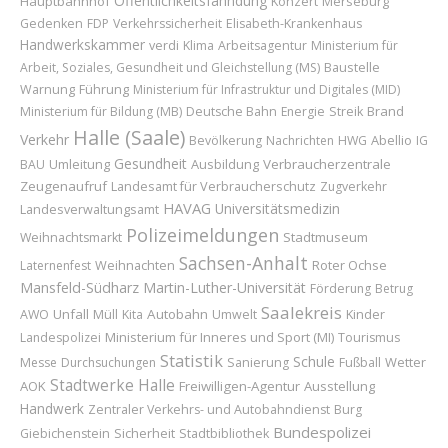
Öffentlichkeitsfahndung
Hauptbahnhof
Konzert
Merseburg
Gedenken
FDP
Verkehrssicherheit
Elisabeth-Krankenhaus
Handwerkskammer
verdi
Klima
Arbeitsagentur
Ministerium für
Baustelle
Arbeit, Soziales, Gesundheit und Gleichstellung (MS)
Führung
Warnung
Ministerium für Infrastruktur und Digitales (MID)
Brand
Ministerium für Bildung (MB)
Deutsche Bahn
Energie
Streik
Halle (Saale)
Verkehr
Abellio
Bevölkerung
Nachrichten
HWG
IG
Gesundheit
Umleitung
Ausbildung
Verbraucherzentrale
BAU
Zeugenaufruf
Landesamt für Verbraucherschutz
Zugverkehr
HAVAG
Universitätsmedizin
Landesverwaltungsamt
Polizeimeldungen
Stadtmuseum
Weihnachtsmarkt
Sachsen-Anhalt
Weihnachten
Roter Ochse
Laternenfest
Mansfeld-Südharz
Martin-Luther-Universität
Förderung
Betrug
Saalekreis
Unfall
Autobahn
Kinder
AWO
Müll
Kita
Umwelt
Ministerium für Inneres und Sport (MI)
Landespolizei
Tourismus
Statistik
Schule
Wetter
Messe
Durchsuchungen
Sanierung
Fußball
Stadtwerke Halle
AOK
Freiwilligen-Agentur
Ausstellung
Handwerk
Zentraler Verkehrs- und Autobahndienst
Burg
Bundespolizei
Sicherheit
Giebichenstein
Stadtbibliothek