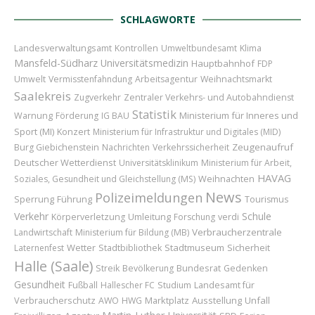
SCHLAGWORTE
Landesverwaltungsamt
Kontrollen
Umweltbundesamt
Klima
Mansfeld-Südharz
Universitätsmedizin
Hauptbahnhof
FDP
Umwelt
Vermisstenfahndung
Arbeitsagentur
Weihnachtsmarkt
Saalekreis
Zugverkehr
Zentraler Verkehrs- und Autobahndienst
Statistik
Ministerium für Inneres und
Warnung
Förderung
IG BAU
Sport (MI)
Konzert
Ministerium für Infrastruktur und Digitales (MID)
Zeugenaufruf
Burg Giebichenstein
Nachrichten
Verkehrssicherheit
Deutscher Wetterdienst
Universitätsklinikum
Ministerium für Arbeit,
HAVAG
Weihnachten
Soziales, Gesundheit und Gleichstellung (MS)
News
Polizeimeldungen
Sperrung
Führung
Tourismus
Verkehr
Schule
Umleitung
Körperverletzung
Forschung
verdi
Verbraucherzentrale
Landwirtschaft
Ministerium für Bildung (MB)
Wetter
Stadtmuseum
Sicherheit
Laternenfest
Stadtbibliothek
Halle (Saale)
Bundesrat
Streik
Bevölkerung
Gedenken
Gesundheit
Landesamt für
Fußball
Hallescher FC
Studium
Verbraucherschutz
Marktplatz
Ausstellung
Unfall
AWO
HWG