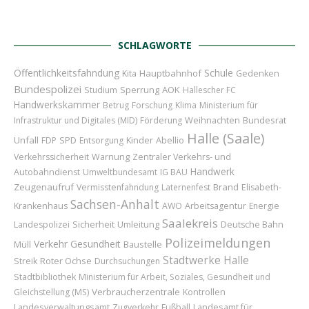
SCHLAGWORTE
Öffentlichkeitsfahndung
Schule
Hauptbahnhof
Kita
Gedenken
Bundespolizei
Sperrung
AOK
Studium
Hallescher FC
Handwerkskammer
Betrug
Forschung
Klima
Ministerium für
Weihnachten
Bundesrat
Infrastruktur und Digitales (MID)
Förderung
Halle (Saale)
Unfall
Kinder
Abellio
FDP
SPD
Entsorgung
Verkehrssicherheit
Warnung
Zentraler Verkehrs- und
Handwerk
Autobahndienst
Umweltbundesamt
IG BAU
Zeugenaufruf
Brand
Vermisstenfahndung
Laternenfest
Elisabeth-
Sachsen-Anhalt
Krankenhaus
AWO
Arbeitsagentur
Energie
Saalekreis
Sicherheit
Umleitung
Landespolizei
Deutsche Bahn
Polizeimeldungen
Verkehr
Gesundheit
Baustelle
Müll
Stadtwerke Halle
Roter Ochse
Streik
Durchsuchungen
Stadtbibliothek
Ministerium für Arbeit, Soziales, Gesundheit und
Verbraucherzentrale
Gleichstellung (MS)
Kontrollen
Landesamt für
Landesverwaltungsamt
Zugverkehr
Fußball