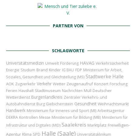
PARTNER VON
SCHLAGWORTE
HAVAG
Universitätsmedizin
Umwelt
Förderung
Verkehrssicherheit
Brand
Kinder
Energie
Studium
IG BAU
FDP
Ministerium für Arbeit,
Stadtwerke Halle
Soziales, Gesundheit und Gleichstellung (MS)
Verkehr
AOK
Wetter
Zeugenaufruf
Konzert
Zugverkehr
Forschung
Stadtmuseum
Deutscher
Ferien
Haushalt
Nachrichten
Müll
Burgenlandkreis
Wetterdienst
Zentraler Verkehrs- und
Gesundheit
Autobahndienst
Burg Giebichenstein
Weihnachtsmarkt
Handwerk
Ministerium für Inneres und Sport (MI)
Arbeitsagentur
DEKRA
Kontrollen
Messe
Ministerium für Bildung (MB)
Ministerium für
Saalekreis
Marktplatz
Freiwilligen-
Infrastruktur und Digitales (MID)
Halle (Saale)
Agentur
Klima
SPD
Universitätsklinikum