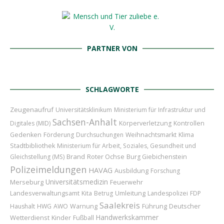
PARTNER VON
SCHLAGWORTE
Zeugenaufruf
Universitätsklinikum
Ministerium für Infrastruktur und
Sachsen-Anhalt
Digitales (MID)
Körperverletzung
Kontrollen
Gedenken
Förderung
Durchsuchungen
Weihnachtsmarkt
Klima
Stadtbibliothek
Ministerium für Arbeit, Soziales, Gesundheit und
Brand
Roter Ochse
Gleichstellung (MS)
Burg Giebichenstein
Polizeimeldungen
HAVAG
Ausbildung
Forschung
Universitätsmedizin
Merseburg
Feuerwehr
Umleitung
Landesverwaltungsamt
Kita
Betrug
Landespolizei
FDP
Saalekreis
Führung
Deutscher
Haushalt
HWG
AWO
Warnung
Handwerkskammer
Wetterdienst
Kinder
Fußball