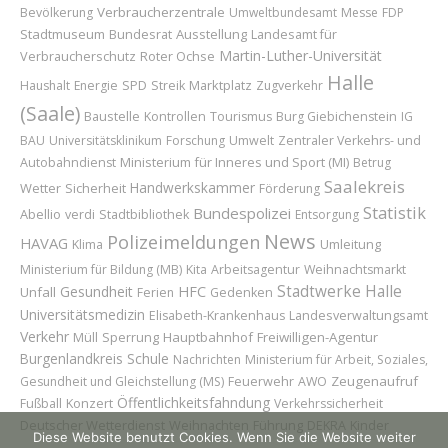
Verbraucherzentrale
Bevölkerung
Umweltbundesamt
Messe
FDP
Stadtmuseum
Bundesrat
Ausstellung
Landesamt für
Martin-Luther-Universität
Verbraucherschutz
Roter Ochse
Halle
Marktplatz
Haushalt
Energie
SPD
Streik
Zugverkehr
(Saale)
Baustelle
Kontrollen
Tourismus
Burg Giebichenstein
IG
BAU
Universitätsklinikum
Forschung
Umwelt
Zentraler Verkehrs- und
Ministerium für Inneres und Sport (MI)
Autobahndienst
Betrug
Saalekreis
Handwerkskammer
Wetter
Sicherheit
Förderung
Statistik
Bundespolizei
Abellio
verdi
Stadtbibliothek
Entsorgung
News
Polizeimeldungen
HAVAG
Umleitung
Klima
Ministerium für Bildung (MB)
Kita
Arbeitsagentur
Weihnachtsmarkt
Stadtwerke Halle
Gesundheit
HFC
Unfall
Ferien
Gedenken
Universitätsmedizin
Elisabeth-Krankenhaus
Landesverwaltungsamt
Verkehr
Sperrung
Hauptbahnhof
Freiwilligen-Agentur
Müll
Burgenlandkreis
Schule
Nachrichten
Ministerium für Arbeit, Soziales,
Feuerwehr
Zeugenaufruf
Gesundheit und Gleichstellung (MS)
AWO
Öffentlichkeitsfahndung
Konzert
Fußball
Verkehrssicherheit
Deutscher Wetterdienst
Weihnachten
Führung
Kinder
DEKRA
Diese Website benutzt Cookies. Wenn Sie die Website weiter