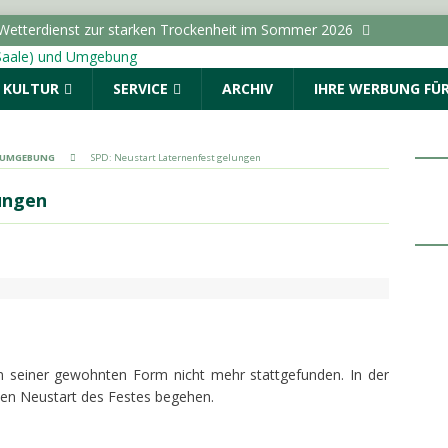
kuten Kindeswohlgefährdungen im Jahr 2025 in Sachsen-
ACHSEN-ANHALT INFO
& KULTUR
SERVICE
ARCHIV
IHRE WERBUNG FÜR
rzentrale gibt Tipps zur Vorbeugung und Bekämpfung von
halt
TOPMELDUNG
dungen vom Samstag, 08.08.2026
POLIZEIMELDUNGEN
& UMGEBUNG
SPD: Neustart Laternenfest gelungen
 Euro flossen in Sachsen-Anhalt im Jahr 2024 pro Kopf in
ungen
ANHALT INFO
Wetterdienst zur starken Trockenheit im Sommer 2026
in seiner gewohnten Form nicht mehr stattgefunden. In der
nen Neustart des Festes begehen.