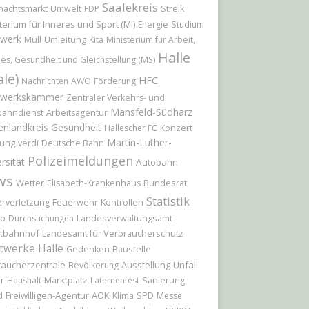
Saalekreis
nachtsmarkt
Umwelt
FDP
Streik
terium für Inneres und Sport (MI)
Energie
Studium
werk
Umleitung
Müll
Kita
Ministerium für Arbeit,
Halle
les, Gesundheit und Gleichstellung (MS)
ale)
HFC
Nachrichten
AWO
Förderung
werkskammer
Zentraler Verkehrs- und
Mansfeld-Südharz
bahndienst
Arbeitsagentur
enlandkreis
Gesundheit
Konzert
Hallescher FC
Martin-Luther-
ung
verdi
Deutsche Bahn
Polizeimeldungen
rsität
Autobahn
ws
Wetter
Bundesrat
Elisabeth-Krankenhaus
Statistik
Feuerwehr
rverletzung
Kontrollen
io
Durchsuchungen
Landesverwaltungsamt
tbahnhof
Landesamt für Verbraucherschutz
twerke Halle
Baustelle
Gedenken
raucherzentrale
Ausstellung
Unfall
Bevölkerung
r
Marktplatz
Haushalt
Laternenfest
Sanierung
d
Freiwilligen-Agentur
AOK
Klima
SPD
Messe