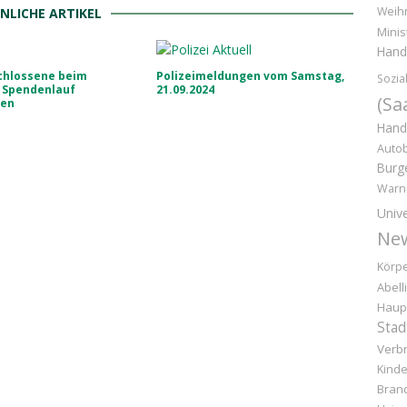
Weih
NLICHE ARTIKEL
Minis
Hand
chlossene beim
Polizeimeldungen vom Samstag,
Sozia
 Spendenlauf
21.09.2024
(Sa
men
Hand
Auto
Burg
Warn
Unive
Ne
Körpe
Abell
Haup
Stad
Verb
Kinde
Bran