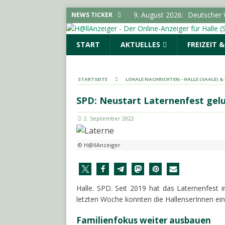
9. August 2026:
Zahl der a
NEWS TICKER
Anhalt leicht rückläufig
S
START
AKTUELLES
FREIZEIT 
8. August 2026:
Verbrauche
Vorratsschädlingen im Haus
8. August 2026:
Polizeimel
STARTSEITE
LOKALE NACHRICHTEN - HALLE (SAALE) 
8. August 2026:
Über 24.000
SPD: Neustart Laternenfest gel
den Konsum
SACHSEN-
2. September 2022
9. August 2026:
Deutscher 
TOPMELDUNG
© H@llAnzeiger
Halle. SPD. Seit 2019 hat das Laternenfest 
letzten Woche konnten die HallenserInnen ei
Familienfokus weiter ausbauen