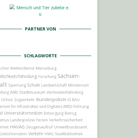
PARTNER VON
SCHLAGWORTE
cher Wetterdienst
Merseburg
Sachsen-
tlichkeitsfahndung
Forschung
alt
Schule
Sperrung
Landwirtschaft
Ministerium
Stadtmuseum
ildung (MB)
Vermisstenfahndung
Bundespolizei
r Ochse
Zugverkehr
IG BAU
Führung
erium für Infrastruktur und Digitales (MID)
Universitätsmedizin
ll
Entsorgung
Betrug
ismus
Landespolizei
Ferien
Verkehrssicherheit
HAVAG
rheit
Zeugenaufruf
Umweltbundesamt
Verkehr
Giebichenstein
HWG
Stadtbibliothek