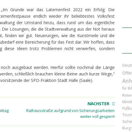
u: „Im Grunde war das Laternenfest 2022 ein Erfolg. Die
rnenfestpause endlich wieder ihr beliebtestes Volksfest
rwaltung der Umstand hinzu, dass rund um das eigentliche
. Die Lösungen, die die Stadtverwaltung aus der Not heraus
at, finden wir gut. Neuerungen, wie die Kunstmeile und die
ubedarf eine Bereicherung für das Fest dar. Wir hoffen, dass
g diese Ideen trotz Problemen nicht verwerfen, sondern
Deuts
 noch ausgebaut werden. Hierfür sollte nochmal die Länge
Öffen
erden, schließlich brauchen kleine Beine auch kurze Wege,“
Anh
nsvorsitzende der SPD-Fraktion Stadt Halle (Saale).
für B
Rote
Minist
NÄCHSTER
Fußba
ittag
Rathausstraße aufgrund von Sicherungsarbeiten
Tour
weiter voll gesperrt
Siche
Burg 