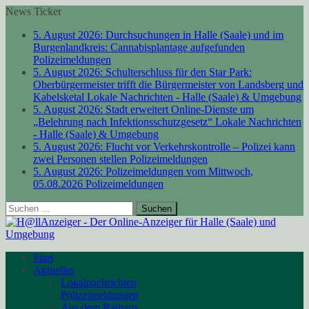
News Ticker
5. August 2026:
Durchsuchungen in Halle (Saale) und im
Burgenlandkreis: Cannabisplantage aufgefunden
Polizeimeldungen
5. August 2026:
Schulterschluss für den Star Park:
Oberbürgermeister trifft die Bürgermeister von Landsberg und
Kabelsketal
Lokale Nachrichten - Halle (Saale) & Umgebung
5. August 2026:
Stadt erweitert Online-Dienste um
„Belehrung nach Infektionsschutzgesetz“
Lokale Nachrichten
- Halle (Saale) & Umgebung
5. August 2026:
Flucht vor Verkehrskontrolle – Polizei kann
zwei Personen stellen
Polizeimeldungen
5. August 2026:
Polizeimeldungen vom Mittwoch,
05.08.2026
Polizeimeldungen
Suchen
nach:
Start
Aktuelles
Lokalnachrichten
Polizeimeldungen
Aus dem Rathaus