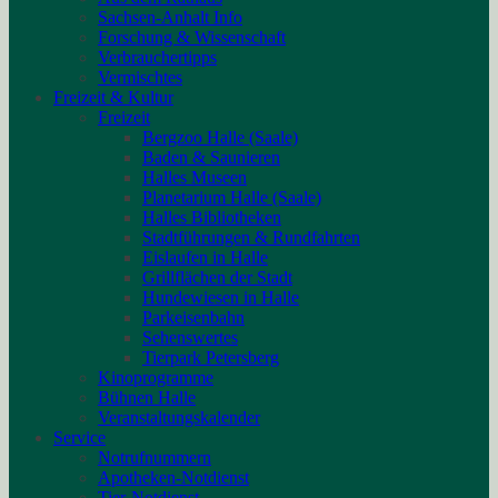
Sachsen-Anhalt Info
Forschung & Wissenschaft
Verbrauchertipps
Vermischtes
Freizeit & Kultur
Freizeit
Bergzoo Halle (Saale)
Baden & Saunieren
Halles Museen
Planetarium Halle (Saale)
Halles Bibliotheken
Stadtführungen & Rundfahrten
Eislaufen in Halle
Grillflächen der Stadt
Hundewiesen in Halle
Parkeisenbahn
Sehenswertes
Tierpark Petersberg
Kinoprogramme
Bühnen Halle
Veranstaltungskalender
Service
Notrufnummern
Apotheken-Notdienst
Tier-Notdienst