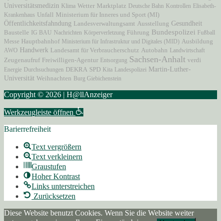
Universitätsmedizin
Marktplatz
Klima
Wetter
Deutsche Bahn
Kontrollen
Elisabeth-
Unfall
Ministerium für Inneres und Sport (MI)
Krankenhaus
Öffentlichkeitsfahndung
Ausstellung
Gesundheit
Landesverwaltungsamt
Bundespolizei
Baustelle
IG BAU
Nachrichten
Körperverletzung
Führung
Fußball
Hauptbahnhof
Messe
Ministerium für Infrastruktur und Digitales (MID)
Ausbildung
Handwerk
Autobahn
AWO
Landesamt für Verbraucherschutz
Landwirtschaft
Sachsen-Anhalt
Zeugenaufruf
Freiwilligen-Agentur
Entsorgung
verdi
Martin-Luther-
Energie
Durchsuchungen
DEKRA
SPD
Kita
Landespolizei
Universität
Weihnachten
Burg Giebichenstein
Copyright © 2026 | H@llAnzeiger
Werkzeugleiste öffnen
Barierrefreiheit
Text vergrößern
Text verkleinern
Graustufen
Hoher Kontrast
Links unterstreichen
Zurücksetzen
Diese Website benutzt Cookies. Wenn Sie die Website weiter