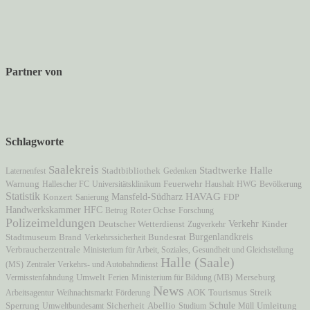
Partner von
Schlagworte
Saalekreis
Stadtwerke Halle
Laternenfest
Stadtbibliothek
Gedenken
Warnung
Hallescher FC
Universitätsklinikum
Feuerwehr
Haushalt
HWG
Bevölkerung
Statistik
Mansfeld-Südharz
HAVAG
Konzert
Sanierung
FDP
HFC
Handwerkskammer
Betrug
Roter Ochse
Forschung
Polizeimeldungen
Verkehr
Deutscher Wetterdienst
Zugverkehr
Kinder
Stadtmuseum
Brand
Burgenlandkreis
Verkehrssicherheit
Bundesrat
Verbraucherzentrale
Ministerium für Arbeit, Soziales, Gesundheit und Gleichstellung
Halle (Saale)
(MS)
Zentraler Verkehrs- und Autobahndienst
Vermisstenfahndung
Umwelt
Ferien
Ministerium für Bildung (MB)
Merseburg
News
AOK
Arbeitsagentur
Weihnachtsmarkt
Förderung
Tourismus
Streik
Schule
Sperrung
Umweltbundesamt
Sicherheit
Abellio
Studium
Müll
Umleitung