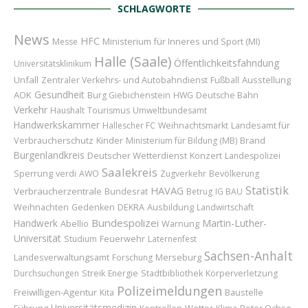
SCHLAGWORTE
News
HFC
Ministerium für Inneres und Sport (MI)
Messe
Halle (Saale)
Öffentlichkeitsfahndung
Universitätsklinikum
Unfall
Ausstellung
Zentraler Verkehrs- und Autobahndienst
Fußball
Gesundheit
AOK
Burg Giebichenstein
HWG
Deutsche Bahn
Verkehr
Haushalt
Tourismus
Umweltbundesamt
Handwerkskammer
Landesamt für
Hallescher FC
Weihnachtsmarkt
Verbraucherschutz
Kinder
Brand
Ministerium für Bildung (MB)
Burgenlandkreis
Deutscher Wetterdienst
Konzert
Landespolizei
Saalekreis
Sperrung
verdi
AWO
Zugverkehr
Bevölkerung
Statistik
HAVAG
Verbraucherzentrale
Bundesrat
Betrug
IG BAU
Weihnachten
Ausbildung
Gedenken
DEKRA
Landwirtschaft
Bundespolizei
Handwerk
Martin-Luther-
Abellio
Warnung
Universität
Feuerwehr
Studium
Laternenfest
Sachsen-Anhalt
Merseburg
Landesverwaltungsamt
Forschung
Durchsuchungen
Streik
Energie
Stadtbibliothek
Körperverletzung
Polizeimeldungen
Freiwilligen-Agentur
Baustelle
Kita
Universitätsmedizin