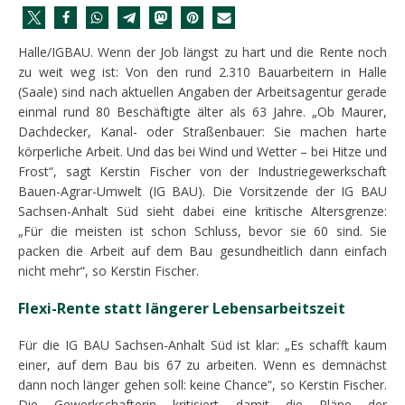
Halle/IGBAU. Wenn der Job längst zu hart und die Rente noch
zu weit weg ist: Von den rund 2.310 Bauarbeitern in Halle
(Saale) sind nach aktuellen Angaben der Arbeitsagentur gerade
einmal rund 80 Beschäftigte älter als 63 Jahre. „Ob Maurer,
Dachdecker, Kanal- oder Straßenbauer: Sie machen harte
körperliche Arbeit. Und das bei Wind und Wetter – bei Hitze und
Frost“, sagt Kerstin Fischer von der Industriegewerkschaft
Bauen-Agrar-Umwelt (IG BAU). Die Vorsitzende der IG BAU
Sachsen-Anhalt Süd sieht dabei eine kritische Altersgrenze:
„Für die meisten ist schon Schluss, bevor sie 60 sind. Sie
packen die Arbeit auf dem Bau gesundheitlich dann einfach
nicht mehr“, so Kerstin Fischer.
Flexi-Rente statt längerer Lebensarbeitszeit
Für die IG BAU Sachsen-Anhalt Süd ist klar: „Es schafft kaum
einer, auf dem Bau bis 67 zu arbeiten. Wenn es demnächst
dann noch länger gehen soll: keine Chance“, so Kerstin Fischer.
Die Gewerkschafterin kritisiert damit die Pläne der