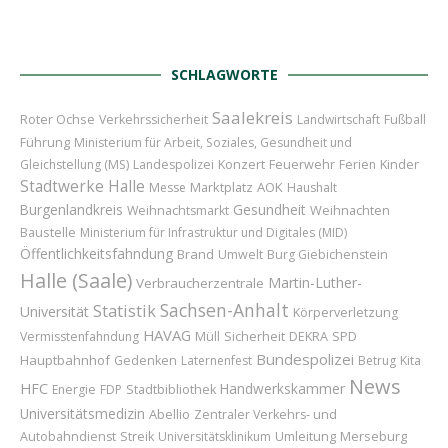
SCHLAGWORTE
Saalekreis
Roter Ochse
Verkehrssicherheit
Landwirtschaft
Fußball
Führung
Ministerium für Arbeit, Soziales, Gesundheit und
Konzert
Feuerwehr
Kinder
Gleichstellung (MS)
Landespolizei
Ferien
Stadtwerke Halle
Marktplatz
AOK
Messe
Haushalt
Burgenlandkreis
Gesundheit
Weihnachten
Weihnachtsmarkt
Baustelle
Ministerium für Infrastruktur und Digitales (MID)
Öffentlichkeitsfahndung
Brand
Umwelt
Burg Giebichenstein
Halle (Saale)
Martin-Luther-
Verbraucherzentrale
Sachsen-Anhalt
Statistik
Universität
Körperverletzung
HAVAG
Sicherheit
Vermisstenfahndung
Müll
DEKRA
SPD
Bundespolizei
Hauptbahnhof
Gedenken
Laternenfest
Betrug
Kita
News
HFC
Handwerkskammer
Energie
FDP
Stadtbibliothek
Universitätsmedizin
Abellio
Zentraler Verkehrs- und
Umleitung
Merseburg
Autobahndienst
Streik
Universitätsklinikum