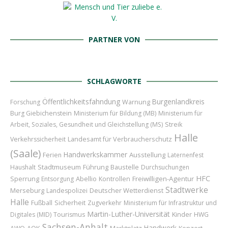
PARTNER VON
SCHLAGWORTE
Öffentlichkeitsfahndung
Burgenlandkreis
Forschung
Warnung
Burg Giebichenstein
Ministerium für Bildung (MB)
Ministerium für
Arbeit, Soziales, Gesundheit und Gleichstellung (MS)
Streik
Halle
Landesamt für Verbraucherschutz
Verkehrssicherheit
(Saale)
Handwerkskammer
Ausstellung
Ferien
Laternenfest
Stadtmuseum
Führung
Baustelle
Haushalt
Durchsuchungen
HFC
Sperrung
Abellio
Freiwilligen-Agentur
Entsorgung
Kontrollen
Stadtwerke
Merseburg
Deutscher Wetterdienst
Landespolizei
Halle
Sicherheit
Fußball
Zugverkehr
Ministerium für Infrastruktur und
Martin-Luther-Universität
Kinder
Digitales (MID)
Tourismus
HWG
Sachsen-Anhalt
Handwerk