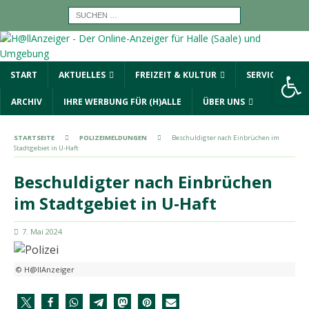
Werkzeugleiste öffnen
START
AKTUELLES
FREIZEIT & KULTUR
SERVICE
ARCHIV
IHRE WERBUNG FÜR (H)ALLE
ÜBER UNS
STARTSEITE
POLIZEIMELDUNGEN
Beschuldigter nach Einbrüchen im
Stadtgebiet in U-Haft
Beschuldigter nach Einbrüchen
im Stadtgebiet in U-Haft
7. Mai 2024
© H@llAnzeiger