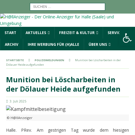
Werkzeugleiste öffnen
START
AKTUELLES
FREIZEIT & KULTUR
SERVICE
ARCHIV
IHRE WERBUNG FÜR (H)ALLE
ÜBER UNS
STARTSEITE
POLIZEIMELDUNGEN
Munition bei Löscharbeiten in der
Dölauer Heide aufgefunden
Munition bei Löscharbeiten in
der Dölauer Heide aufgefunden
3. Juli 2025
© H@llAnzeiger
Halle. PRev. Am gestrigen Tag wurde dem hiesigen