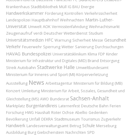
Krankenhaus
Stadtbibliothek
Müll
IG BAU
Energie
Handwerkskammer
Förderung
Kontrollen
Verkehrssicherheit
Martin-Luther-
Hauptbahnhof
Weihnachten
Landespolizei
Universität
AOK
Umwelt
Vermisstenfahndung
Weihnachtsmarkt
Zeugenaufruf
Deutscher Wetterdienst
verdi
Studium
Universitätsmedizin
HFC
Gesundheit
Sicherheit
Warnung
Messe
Verkehr
Feuerwehr
Sperrung
Wetter
Sanierung
Durchsuchungen
HAVAG
Bundespolizei
Kinder
Universitätsklinikum
Klima
FDP
Brand
Ministerium für Infrastruktur und Digitales (MID)
Entsorgung
Stadtwerke Halle
Autobahn
Streik
Umweltbundesamt
Ministerium für Inneres und Sport (MI)
Körperverletzung
News
Ausstellung
Arbeitsagentur
Ministerium für Bildung (MB)
Konzert
Umleitung
Ministerium für Arbeit, Soziales, Gesundheit und
Sachsen-Anhalt
Bundesrat
Gleichstellung (MS)
AWO
Burgenlandkreis
Marktplatz
Laternenfest
Deutsche Bahn
Ferien
Roter Ochse
Abellio
Forschung
HWG
Haushalt
Gedenken
Unfall
Stadtmuseum
Bevölkerung
DEKRA
Tourismus
Zugverkehr
Handwerk
Schule
Merseburg
Landesverwaltungsamt
Betrug
Ausbildung
Burg Giebichenstein
Nachrichten
SPD