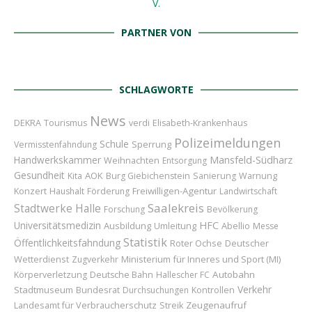
PARTNER VON
SCHLAGWORTE
News
DEKRA
Tourismus
verdi
Elisabeth-Krankenhaus
Polizeimeldungen
Schule
Sperrung
Vermisstenfahndung
Handwerkskammer
Mansfeld-Südharz
Weihnachten
Entsorgung
Gesundheit
AOK
Kita
Burg Giebichenstein
Sanierung
Warnung
Konzert
Freiwilligen-Agentur
Haushalt
Förderung
Landwirtschaft
Saalekreis
Stadtwerke Halle
Forschung
Bevölkerung
Universitätsmedizin
HFC
Ausbildung
Umleitung
Abellio
Messe
Statistik
Öffentlichkeitsfahndung
Roter Ochse
Deutscher
Wetterdienst
Ministerium für Inneres und Sport (MI)
Zugverkehr
Autobahn
Körperverletzung
Deutsche Bahn
Hallescher FC
Verkehr
Stadtmuseum
Bundesrat
Durchsuchungen
Kontrollen
Landesamt für Verbraucherschutz
Zeugenaufruf
Streik