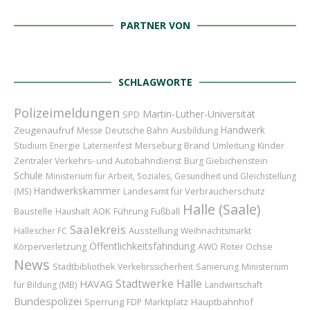
PARTNER VON
SCHLAGWORTE
Polizeimeldungen
Martin-Luther-Universität
SPD
Handwerk
Zeugenaufruf
Ausbildung
Messe
Deutsche Bahn
Merseburg
Brand
Umleitung
Kinder
Studium
Energie
Laternenfest
Zentraler Verkehrs- und Autobahndienst
Burg Giebichenstein
Schule
Ministerium für Arbeit, Soziales, Gesundheit und Gleichstellung
Handwerkskammer
Landesamt für Verbraucherschutz
(MS)
Halle (Saale)
Baustelle
AOK
Führung
Haushalt
Fußball
Saalekreis
Ausstellung
Hallescher FC
Weihnachtsmarkt
Öffentlichkeitsfahndung
Roter Ochse
Körperverletzung
AWO
News
Stadtbibliothek
Verkehrssicherheit
Sanierung
Ministerium
HAVAG
Stadtwerke Halle
für Bildung (MB)
Landwirtschaft
Bundespolizei
Sperrung
Marktplatz
Hauptbahnhof
FDP