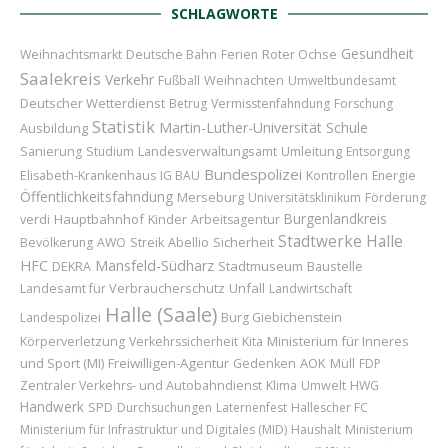
SCHLAGWORTE
Gesundheit
Roter Ochse
Weihnachtsmarkt
Deutsche Bahn
Ferien
Saalekreis
Verkehr
Weihnachten
Fußball
Umweltbundesamt
Deutscher Wetterdienst
Betrug
Vermisstenfahndung
Forschung
Statistik
Martin-Luther-Universität
Schule
Ausbildung
Umleitung
Sanierung
Studium
Landesverwaltungsamt
Entsorgung
Bundespolizei
Elisabeth-Krankenhaus
IG BAU
Kontrollen
Energie
Öffentlichkeitsfahndung
Merseburg
Universitätsklinikum
Förderung
Burgenlandkreis
Hauptbahnhof
Kinder
verdi
Arbeitsagentur
Stadtwerke Halle
Abellio
Sicherheit
Bevölkerung
AWO
Streik
HFC
Mansfeld-Südharz
Stadtmuseum
Baustelle
DEKRA
Landesamt für Verbraucherschutz
Unfall
Landwirtschaft
Halle (Saale)
Landespolizei
Burg Giebichenstein
Ministerium für Inneres
Körperverletzung
Verkehrssicherheit
Kita
und Sport (MI)
Freiwilligen-Agentur
AOK
Gedenken
Müll
FDP
Zentraler Verkehrs- und Autobahndienst
Klima
Umwelt
HWG
Handwerk
SPD
Durchsuchungen
Laternenfest
Hallescher FC
Ministerium für Infrastruktur und Digitales (MID)
Haushalt
Ministerium