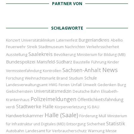
PARTNER VON
SCHLAGWORTE
Burgenlandkreis
Konzert
Abellio
Universitätsklinikum
Laternenfest
Feuerwehr
Stadtmuseum
Streik
Nachrichten
Verkehrssicherheit
Saalekreis
Ausstellung
Bevölkerung
Ministerium für Bildung (MB)
Bundespolizei
Mansfeld-Südharz
Baustelle
Führung
Kinder
News
Sachsen-Anhalt
Vermisstenfahndung
Kontrollen
Schule
Brand
Forschung
Weihnachtsmarkt
Studium
Unfall
Landesverwaltungsamt
HWG
Ferien
Umwelt
Gedenken
Burg
Universitätsmedizin
Giebichenstein
Deutsche Bahn
Elisabeth-
Polizeimeldungen
Öffentlichkeitsfahndung
Krankenhaus
Stadtwerke Halle
verdi
Körperverletzung
IG BAU
Halle (Saale)
Handwerkskammer
Förderung
Müll
Ministerium
Statistik
Sicherheit
für Infrastruktur und Digitales (MID)
Entsorgung
Autobahn
Landesamt für Verbraucherschutz
Warnung
Messe