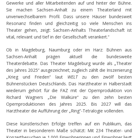
Gewerke und aller Mitarbeitenden auf und hinter der Bühne.
Sie machen Sachsen-Anhalt zu einem Theaterland mit
unverwechselbarem Profil. Dass unsere Häuser bundesweit
Resonanz finden und gleichzeitig so viele Menschen ins
Theater gehen, zeigt: Sachsen-Anhalts Theaterlandschaft ist
vital, relevant und tief in der Gesellschaft verankert.“
Ob in Magdeburg, Naumburg oder im Harz: Bühnen aus
Sachsen-Anhalt prägen aktuell die bundesweite
Theaterdebatte. Das Theater Magdeburg wurde als „Theater
des Jahres 2025“ ausgezeichnet; zugleich zählt die Inszenierung
„Krieg und Frieden“ laut
WELT
zu den zwölf besten
Bühnenstücken Deutschlands. Das Harztheater in Halberstadt
wiederum gehört für die FAZ mit der Opernproduktion von
Richard Wagners „Die Walküre“ zu den zehn besten
Opernproduktionen des Jahres 2025. Bis 2027 will das
Harztheater die Aufführung der „Ring“-Tetralogie vollenden.
Diese künstlerischen Erfolge treffen auf ein Publikum, das
Theater in besonderem Maße schätzt: Mit 234 Theater- und
Konzertbesuchen je 1.000 Einwohnerinnen und Einwohner liegt