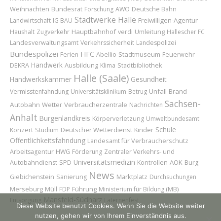
Weihnachten
Bundesrat
Forschung
AWO
Deutsche Bahn
Stadtwerke Halle
Freiwilligen-Agentur
Landwirtschaft
IG BAU
Hauptbahnhof
Umleitung
Haushalt
Zugverkehr
verdi
Hallescher FC
Landesverwaltungsamt
Verkehrssicherheit
Landespolizei
Bundespolizei
HFC
Abellio
Stadtmuseum
Feuerwehr
Ferien
Handwerk
Ausbildung
DEKRA
Klima
Stadtbibliothek
Halle (Saale)
Handwerkskammer
Gesundheit
Unfall
Brand
Vermisstenfahndung
Universitätsklinikum
Betrug
Sachsen-
Autobahn
Wetter
Verbraucherzentrale
Nachrichten
Anhalt
Burgenlandkreis
Körperverletzung
Umweltbundesamt
Schule
Konzert
Deutscher Wetterdienst
Kinder
Studium
Öffentlichkeitsfahndung
Landesamt für Verbraucherschutz
Arbeitsagentur
HWG
Förderung
Zentraler Verkehrs- und
Universitätsmedizin
AOK
Autobahndienst
SPD
Kontrollen
Burg
News
Marktplatz
Giebichenstein
Sanierung
Durchsuchungen
Merseburg
Führung
Müll
FDP
Ministerium für Bildung (MB)
Mansfeld-Südharz
Entsorgung
Laternenfest
Diese Website benutzt Cookies. Wenn Sie die Website weiter
nutzen, gehen wir von Ihrem Einverständnis aus.