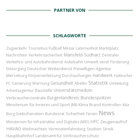
PARTNER VON
SCHLAGWORTE
Marktplatz
Zugverkehr
Tourismus
Fußball
Messe
Laternenfest
Mansfeld-Südharz
Nachrichten
Verkehrssicherheit
Zentraler
Autobahn
Verkehrs- und Autobahndienst
Umwelt
verdi
Förderung
Deutscher Wetterdienst
Freiwilligen-Agentur
Entsorgung
Handwerk
Merseburg
Körperverletzung
Durchsuchungen
Hallescher
Statistik
Gesundheit
Abellio
Umleitung
FC
Sanierung
Warnung
Universitätsmedizin
Baustelle
Arbeitsagentur
Bundespolizei
Burgenlandkreis
Verbraucherzentrale
Ministerium für Inneres und Sport (MI)
Brand
Klima
Kontrollen
Kita
News
Bundesrat
Sicherheit
Burg Giebichenstein
Ferien
HFC
Zeugenaufruf
Ministerium für Infrastruktur und Digitales (MID)
HAVAG
Weihnachten
Vermisstenfahndung
Studium
Streik
Hauptbahnhof
Landesamt für Verbraucherschutz