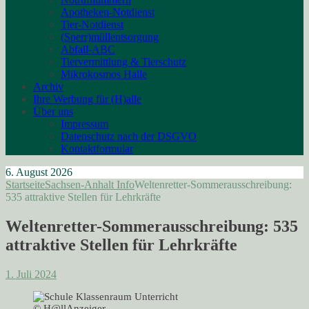
Apotheken-Notdienst
Tier-Notdienst
(Sperr)müllentsorgung
Abfall-ABC
Tiervermittlung & Tierschutz
Mikrokosmos Halle
Archiv
Ihre Werbung für (H)alle
Über uns
Impressum
Datenschutz nach der DSGVO
Kontaktformular
6. August 2026
Startseite
Sachsen-Anhalt Info
Weltenretter-Sommerausschreibung:
535 attraktive Stellen für Lehrkräfte
Weltenretter-Sommerausschreibung: 535
attraktive Stellen für Lehrkräfte
1. Juli 2024
© H@llAnzeiger