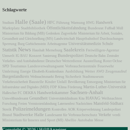
Schlagworte
Halle (Saale)
HFC
Handwerk
Studium
Führung
Warnung
HWG
Öffentlichkeitsfahndung
Marktplatz
Stadtbibliothek
Bundesrat
Fußball
Müll
Ministerium für Bildung (MB)
Gedenken
Zugverkehr
Ministerium für Arbeit, Soziales,
Hauptbahnhof
Gesundheit und Gleichstellung (MS)
Landwirtschaft
Durchsuchungen
Universitätsmedizin
Schule
Sperrung
Burg Giebichenstein
Arbeitsagentur
News
Statistik
Saalekreis
Freiwilligen-Agentur
Haushalt
Merseburg
Bundespolizei
Umwelt
IG BAU
Konzert
Sanierung
Deutsche Bahn
Zentraler
Ausstellung
Verkehrs- und Autobahndienst
Deutscher Wetterdienst
Roter Ochse
Verbraucherzentrale
SPD
Tourismus
Landesverwaltungsamt
Feuerwehr
Zeugenaufruf
Umleitung
Energie
Elisabeth-Krankenhaus
Ausbildung
Wetter
AWO
Burgenlandkreis
Stadtmuseum
Weihnachtsmarkt
Betrug
Sicherheit
Unfall
Verkehrssicherheit
Baustelle
Kinder
Bevölkerung
Entsorgung
Ministerium für
Martin-Luther-Universität
Infrastruktur und Digitales (MID)
FDP
Klima
Förderung
Sachsen-Anhalt
Handwerkskammer
Hallescher FC
DEKRA
HAVAG
Gesundheit
Umweltbundesamt
Universitätsklinikum
Kita
Weihnachten
Mansfeld-Südharz
Forschung
Ferien
Vermisstenfahndung
Laternenfest
Nachrichten
Polizeimeldungen
AOK
Streik
Kontrollen
Körperverletzung
Landespolizei
Stadtwerke Halle
Verkehr
Brand
Landesamt für Verbraucherschutz
verdi
Ministerium für Inneres und Sport (MI)
Autobahn
Abellio
Messe
Copyright © 2026 | H@llAnzeiger