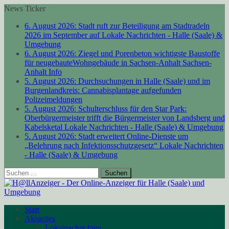
News Ticker
6. August 2026:
Stadt ruft zur Beteiligung am Stadtradeln
2026 im September auf
Lokale Nachrichten - Halle (Saale) &
Umgebung
6. August 2026:
Ziegel und Porenbeton wichtigste Baustoffe
für neugebauteWohngebäude in Sachsen-Anhalt
Sachsen-
Anhalt Info
5. August 2026:
Durchsuchungen in Halle (Saale) und im
Burgenlandkreis: Cannabisplantage aufgefunden
Polizeimeldungen
5. August 2026:
Schulterschluss für den Star Park:
Oberbürgermeister trifft die Bürgermeister von Landsberg und
Kabelsketal
Lokale Nachrichten - Halle (Saale) & Umgebung
5. August 2026:
Stadt erweitert Online-Dienste um
„Belehrung nach Infektionsschutzgesetz“
Lokale Nachrichten
- Halle (Saale) & Umgebung
Suchen
nach:
Start
Aktuelles
Lokalnachrichten